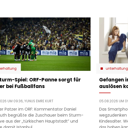
erhaltung
unterhaltung
Sturm-Spiel: ORF-Panne sorgt für
Gefangen i
er bei Fußballfans
auslösen k
2026 UM 09:36,
YUNUS EMRE KURT
05.08.2026 UM 0
ser Patzer im ORF: Kommentator Daniel
Das Smartphon
th begrüßte die Zuschauer beim Sturm-
wegzudenken 
live aus der „türkischen Hauptstadt” und
Kindesalter. 
e damit Istanbul.
das haben kan