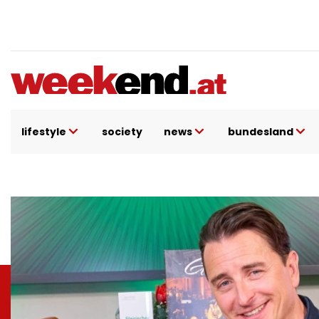
Direkt
zum
Inhalt
lifestyle
society
news
bundesland