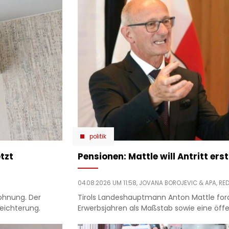
politik
tzt
Pensionen: Mattle will Antritt ers
04.08.2026 UM 11:58,
JOVANA BOROJEVIC
& APA, RE
Wohnung. Der
Tirols Landeshauptmann Anton Mattle for
eichterung.
Erwerbsjahren als Maßstab sowie eine öffe