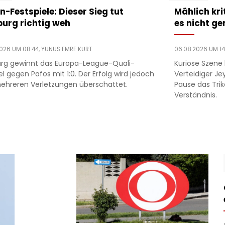
n-Festspiele: Dieser Sieg tut
Mählich kri
burg richtig weh
es nicht g
2026 UM 08:44,
YUNUS EMRE KURT
06.08.2026 UM 14
urg gewinnt das Europa-League-Quali-
Kuriose Szene
el gegen Pafos mit 1:0. Der Erfolg wird jedoch
Verteidiger Je
ehreren Verletzungen überschattet.
Pause das Trik
Verständnis.