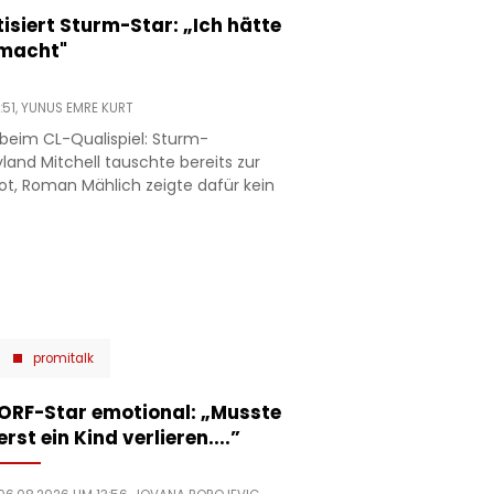
tisiert Sturm-Star: „Ich hätte
emacht"
:51,
YUNUS EMRE KURT
 beim CL-Qualispiel: Sturm-
yland Mitchell tauschte bereits zur
ot, Roman Mählich zeigte dafür kein
promitalk
ORF-Star emotional: „Musste
erst ein Kind verlieren....”