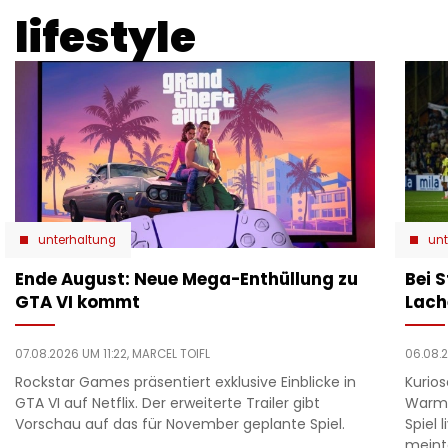
lifestyle
unterhaltung
unt
Ende August: Neue Mega-Enthüllung zu
Bei 
GTA VI kommt
Lach
07.08.2026 UM 11:22,
MARCEL TOIFL
06.08.
Rockstar Games präsentiert exklusive Einblicke in
Kurio
GTA VI auf Netflix. Der erweiterte Trailer gibt
Warmu
Vorschau auf das für November geplante Spiel.
Spiel 
meint