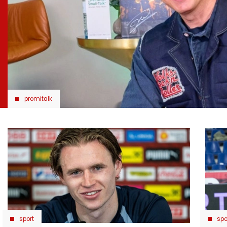
promitalk
sport
spo