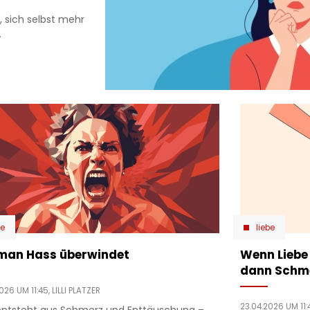
, sich selbst mehr
.
be
liebe
man Hass überwindet
Wenn Liebe
dann Schme
026 UM 11:45,
LILLI PLATZER
23.04.2026 UM 11:
entsteht aus Schmerz und Enttäuschung –