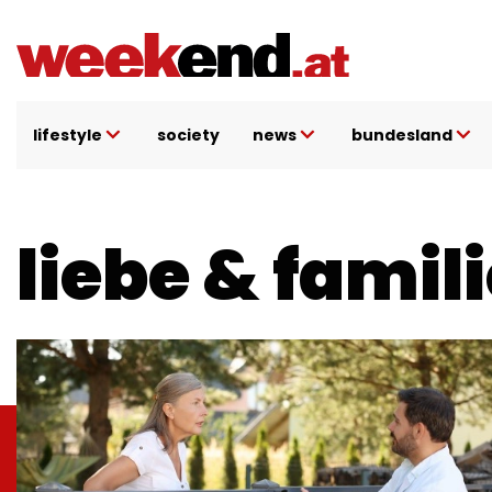
Direkt
zum
Inhalt
lifestyle
society
news
bundesland
liebe & famil