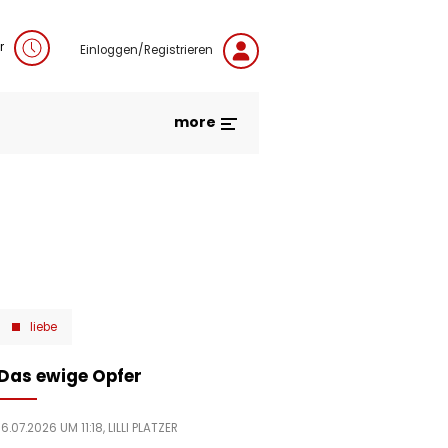
r
Einloggen/Registrieren
more
liebe
Das ewige Opfer
16.07.2026 UM 11:18,
LILLI PLATZER