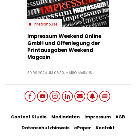
mediahouse
Impressum Weekend Online
GmbH und Offenlegung der
Printausgaben Weekend
Magazin
30.09.2024 UM 06:30,
MARIO MARKUS
Social
Footer
Content Studio
Mediadaten
Impressum
AGB
links
Datenschutzhinweis
ePaper
Kontakt
Bottom
menu