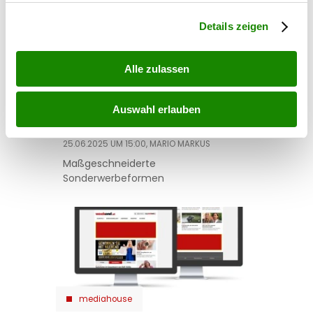
Abschnitt Einzelheiten
fest.
Details zeigen
Alle zulassen
mediahouse
Sonderwerbeformen
Auswahl erlauben
25.06.2025 UM 15:00,
MARIO MARKUS
Maßgeschneiderte
Sonderwerbeformen
mediahouse