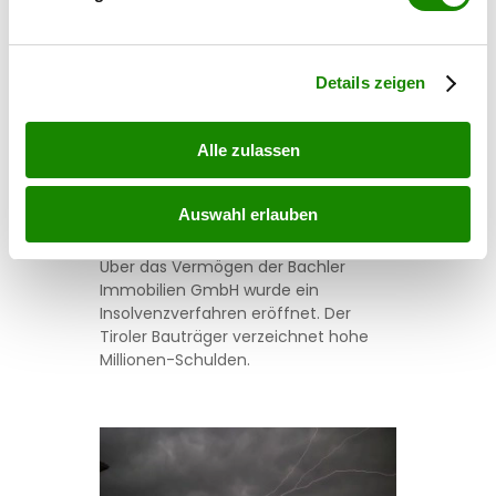
Erfahren Sie mehr darüber, wie Ihre persönlichen Daten
verarbeitet werden, und legen Sie Ihre Präferenzen im
Abschnitt Einzelheiten
fest.
Details zeigen
chronik
21 Millionen fehlen: Tiroler
Alle zulassen
Bauträger ist pleite
Auswahl erlauben
06.08.2026 UM 14:48,
MARCEL TOIFL
Über das Vermögen der Bachler
Immobilien GmbH wurde ein
Insolvenzverfahren eröffnet. Der
Tiroler Bauträger verzeichnet hohe
Millionen-Schulden.