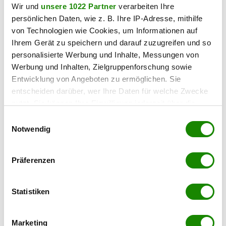
Wir und
unsere 1022 Partner
verarbeiten Ihre
persönlichen Daten, wie z. B. Ihre IP-Adresse, mithilfe
von Technologien wie Cookies, um Informationen auf
Ihrem Gerät zu speichern und darauf zuzugreifen und so
chronik
personalisierte Werbung und Inhalte, Messungen von
Schwere Straßenbahn-
Werbung und Inhalten, Zielgruppenforschung sowie
Kollision: 30 Menschen
Entwicklung von Angeboten zu ermöglichen. Sie
verletzt
entscheiden darüber, wer Ihre Daten für welche Zwecke
nutzt. Sie können Ihre Einwilligung jederzeit über die
06.08.2026 UM 16:14,
JOVANA BOROJEVIC
&
Cookie-Erklärung oder durch Klicken auf das Privacy
Einwilligungsauswahl
APA, RED
Trigger Symbol ändern oder widerrufen
Notwendig
Bei einem Straßenbahnunfall in
Gelsenkirchen sind bis zu 30
Wenn Sie es erlauben, würden wir auch gerne:
Menschen verletzt worden. Sieben
Präferenzen
Informationen über Ihre geografische Lage
Personen wurden schwer verletzt, die
erfassen, welche bis auf einige Meter genau sein
Polizei ermittelt zur Ursache.
können
Statistiken
Ihr Gerät durch aktives Scannen nach
bestimmten Merkmalen (Fingerprinting) identifizieren
Marketing