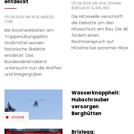
entdeckt
05.08.2026 UM 14:14,
JOVANA
BOROJEVIC
& APA, RED
Die Hitzewelle verschärft
05.08.2026 UM 15:19,
MARCEL
TOIFL
die Debatte um den
Hitzeschutz am Bau. Die AK
Bei Routinearbeiten am
fordert einen
Truppenübungsplatz
Rechtsanspruch auf
Großmittel wurden
Hitzefrei bei extremer Hitze.
historische Skelette
entdeckt. Das
Bundesdenkmalamt
untersucht nun die Waffen
und Kriegergräber.
Wasserknappheit:
Hubschrauber
versorgen
Berghütten
chronik
Brixlegg: