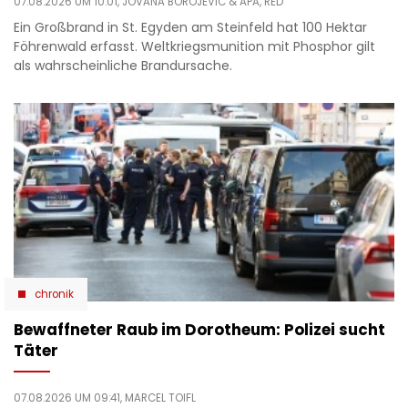
07.08.2026 UM 10:01,
JOVANA BOROJEVIC
& APA, RED
Ein Großbrand in St. Egyden am Steinfeld hat 100 Hektar
Föhrenwald erfasst. Weltkriegsmunition mit Phosphor gilt
als wahrscheinliche Brandursache.
chronik
Bewaffneter Raub im Dorotheum: Polizei sucht
Täter
07.08.2026 UM 09:41,
MARCEL TOIFL