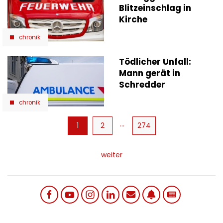
Blitzeinschlag in
Kirche
chronik
Tödlicher Unfall:
Mann gerät in
Schredder
chronik
Seitennummerierung
…
Aktuelle
1
Page
2
274
Seite
weiter
Social