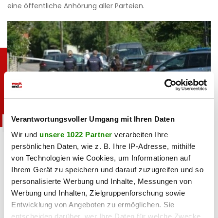
eine öffentliche Anhörung aller Parteien.
Verantwortungsvoller Umgang mit Ihren Daten
chronik
Wir und
unsere 1022 Partner
verarbeiten Ihre
Langenzersdorf: Kampfsportler nennt Schock-
persönlichen Daten, wie z. B. Ihre IP-Adresse, mithilfe
Mordmotiv
von Technologien wie Cookies, um Informationen auf
Ihrem Gerät zu speichern und darauf zuzugreifen und so
07.08.2026 UM 12:19,
MARCEL TOIFL
personalisierte Werbung und Inhalte, Messungen von
Nach dem Mord in Langenzersdorf gibt es Gewissheit über
Werbung und Inhalten, Zielgruppenforschung sowie
die Hintergründe der Tat. Der tatverdächtige Kampfsportler
Entwicklung von Angeboten zu ermöglichen. Sie
nannte als Motiv reinen Schwulenhass.
entscheiden darüber, wer Ihre Daten für welche Zwecke