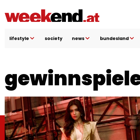
Direkt
zum
Inhalt
lifestyle
society
news
bundesland
gewinnspiel