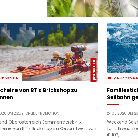
innspiele
gewinnspiele
cheine von BT's Brickshop zu
Familientic
nnen!
Seilbahn g
2026 UM 23:59,
ONLINE PROMOTION
24.06.2026 UM 23
nd Oberösterreich Sommerrätsel: 4 x
Weekend Salzb
heine von BT's Brickshop im Gesamtwert von
für 2 Erwachs
-.
€ 102,-.