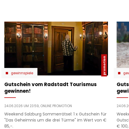
gewinnspiele
gew
Gutschein vom Radstadt Tourismus
Guts
gewinnen!
gewi
24.06.2026 UM 23:59,
ONLINE PROMOTION
24.06.
Weekend Salzburg Sommerrätsel: 1 x Gutschein für
Weeke
"Das Geheimnis um die drei Türme" im Wert von €
Gutsc
85,-.
€ 100,