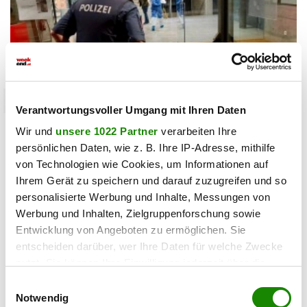
chronik
Verantwortungsvoller Umgang mit Ihren Daten
Lehrer tötet Ex-Freundin: Leiche in OÖ-
Wir und
unsere 1022 Partner
verarbeiten Ihre
Schulbibliothek
persönlichen Daten, wie z. B. Ihre IP-Adresse, mithilfe
von Technologien wie Cookies, um Informationen auf
13.06.2026 UM 09:19,
APA, RED
Ihrem Gerät zu speichern und darauf zuzugreifen und so
personalisierte Werbung und Inhalte, Messungen von
In Taufkirchen (OÖ) soll ein Lehrer seine Ex-Freundin
getötet und Suizid begangen haben. Die Leiche der Frau
Werbung und Inhalten, Zielgruppenforschung sowie
wurde in einer Schulbibliothek gefunden.
Entwicklung von Angeboten zu ermöglichen. Sie
entscheiden darüber, wer Ihre Daten für welche Zwecke
nutzt. Sie können Ihre Einwilligung jederzeit über die
Cookie-Erklärung oder durch Klicken auf das Privacy
Einwilligungsauswahl
Trigger Symbol ändern oder widerrufen
Notwendig