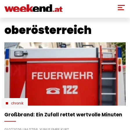
Direkt
zum
Inhalt
oberösterreich
chronik
Großbrand: Ein Zufall rettet wertvolle Minuten
01.07.2026 UM 07:56,
YUNUS EMRE KURT