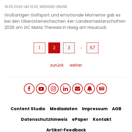
18.05.2026 UM 13:30,
WEEKEND ONLINE
Großartigen Golfsport und emotionale Momente gab es
bei den Oberösterreichischen 4er-Landesmeisterschaften
2026 am GC Maria Theresia in Haag am Hausruck.
Seitennummerierung
…
1
Aktuelle
2
Page
3
57
Seite
zurück
weiter
Social
Footer
Content Studio
Mediadaten
Impressum
AGB
links
Datenschutzhinweis
ePaper
Kontakt
Bottom
menu
Artikel-Feedback