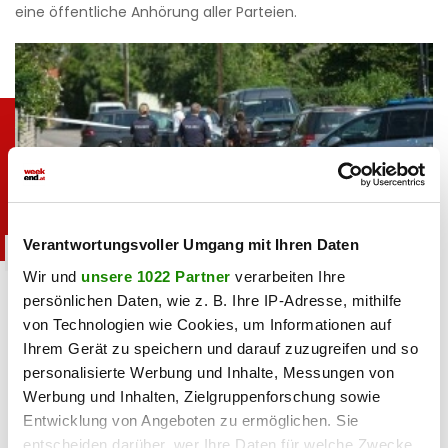
eine öffentliche Anhörung aller Parteien.
Verantwortungsvoller Umgang mit Ihren Daten
chronik
Wir und
unsere 1022 Partner
verarbeiten Ihre
Langenzersdorf: Kampfsportler nennt Schock-
persönlichen Daten, wie z. B. Ihre IP-Adresse, mithilfe
Mordmotiv
von Technologien wie Cookies, um Informationen auf
Ihrem Gerät zu speichern und darauf zuzugreifen und so
07.08.2026 UM 12:19,
MARCEL TOIFL
personalisierte Werbung und Inhalte, Messungen von
Nach dem Mord in Langenzersdorf gibt es Gewissheit über
Werbung und Inhalten, Zielgruppenforschung sowie
die Hintergründe der Tat. Der tatverdächtige Kampfsportler
Entwicklung von Angeboten zu ermöglichen. Sie
nannte als Motiv reinen Schwulenhass.
entscheiden darüber, wer Ihre Daten für welche Zwecke