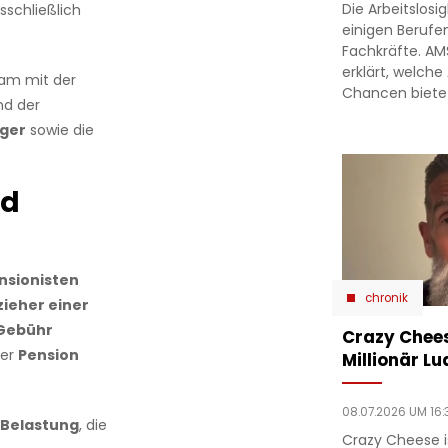
Die Arbeitslosi
sschließlich
einigen Berufe
Fachkräfte. A
erklärt, welche
am mit der
Chancen biete
nd der
äger
sowie die
nd
nsionisten
chronik
zieher einer
Gebühr
Crazy Chees
der
Pension
Millionär Lu
08.07.2026 UM 16:
e Belastung
, die
Crazy Cheese is