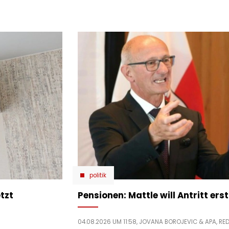
politik
tzt
Pensionen: Mattle will Antritt ers
04.08.2026 UM 11:58,
JOVANA BOROJEVIC
& APA, RE