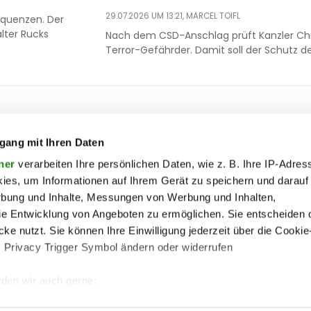
29.07.2026 UM 13:21,
MARCEL TOIFL
equenzen. Der
lter Rucks
Nach dem CSD-Anschlag prüft Kanzler Chri
Terror-Gefährder. Damit soll der Schutz d
ooter
 & motor
liebe
ty
politik
gang mit Ihren Daten
op
Soc
ik
reise
ner
verarbeiten Ihre persönlichen Daten, wie z. B. Ihre IP-Adress
ies, um Informationen auf Ihrem Gerät zu speichern und darauf
on
society
rbung und Inhalte, Messungen von Werbung und Inhalten,
enu
ss
sport
lin
e Entwicklung von Angeboten zu ermöglichen. Sie entscheiden 
ss
unterhaltung
ke nutzt. Sie können Ihre Einwilligung jederzeit über die Cookie
s Privacy Trigger Symbol ändern oder widerrufen
iere
wohnen
me
pen
vergleichen
den wir auch gerne:
 Ihre geografische Lage erfassen, welche bis auf einige Meter g