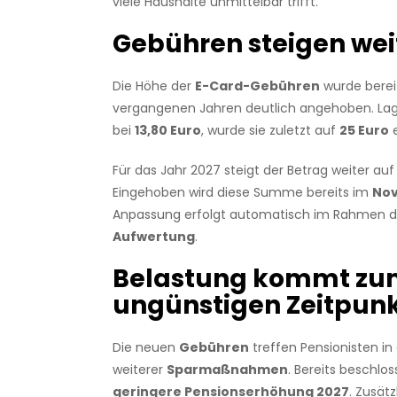
viele Haushalte unmittelbar trifft.
Gebühren steigen wei
Die Höhe der
E-Card-Gebühren
wurde berei
vergangenen Jahren deutlich angehoben. Lag 
bei
13,80 Euro
, wurde sie zuletzt auf
25 Euro
e
Für das Jahr 2027 steigt der Betrag weiter au
Eingehoben wird diese Summe bereits im
No
Anpassung erfolgt automatisch im Rahmen 
Aufwertung
.
Belastung kommt z
ungünstigen Zeitpun
Die neuen
Gebühren
treffen Pensionisten in
weiterer
Sparmaßnahmen
. Bereits beschlo
geringere Pensionserhöhung 2027
. Zusät