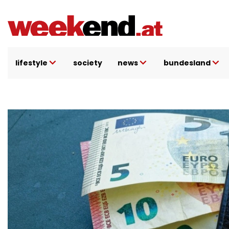
Direkt
zum
Inhalt
lifestyle
society
news
bundesland