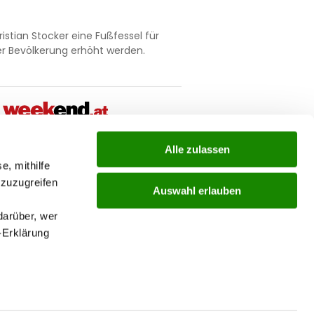
stian Stocker eine Fußfessel für
er Bevölkerung erhöht werden.
Alle zulassen
ial
e, mithilfe
 zuzugreifen
Auswahl erlauben
ks
darüber, wer
-Erklärung
nu
enau sein