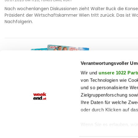
Nach wochenlangen Diskussionen zieht Walter Ruck die Kons
Präsident der Wirtschaftskammer Wien tritt zurück. Das ist Wa
Nachfolgerin.
F
auto
beau
Verantwortungsvoller Um
T
chron
Wir und
unsere 1022 Part
von Technologien wie Cook
fashi
und so personalisierte We
M
fitne
Zielgruppenforschung sowi
Jetzt E-Paper lesen!
genu
Ihre Daten für welche Zwec
oder durch Klicken auf da
haust
shop
Wenn Sie es erlauben, wür
Informationen über