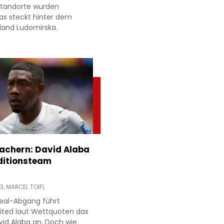
 Standorte wurden
as steckt hinter dem
land Ludomirska.
achern: David Alaba
ditionsteam
13,
MARCEL TOIFL
eal-Abgang führt
ited laut Wettquoten das
id Alaba an. Doch wie