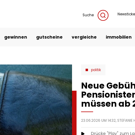
Newsticke
Suche
gewinnen
gutscheine
vergleiche
immobilien
politik
Neue Gebüh
Pensionisten
müssen ab 
23.06.2026 UM 14:32,
STEFANIE
Drücke "Play" zum L