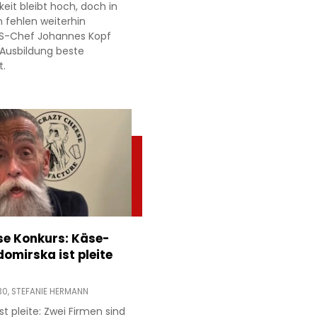
gkeit bleibt hoch, doch in
n fehlen weiterhin
MS-Chef Johannes Kopf
 Ausbildung beste
t.
e Konkurs: Käse-
domirska ist pleite
30,
STEFANIE HERMANN
t pleite: Zwei Firmen sind