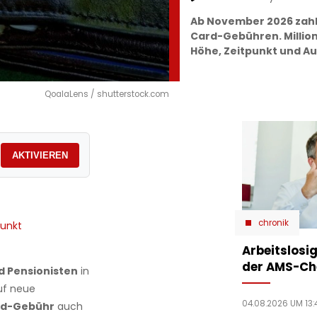
Ab November 2026 zahl
Card-Gebühren. Millione
Höhe, Zeitpunkt und A
QoalaLens / shutterstock.com
AKTIVIEREN
chronik
unkt
Arbeitslosig
der AMS-Ch
nd Pensionisten
in
uf neue
04.08.2026 UM 13:
rd-Gebühr
auch