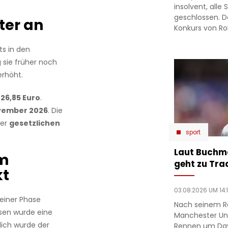
insolvent, alle
geschlossen. D
ter an
Konkurs von Ro
ts in den
sie früher noch
rhöht.
f
26,85 Euro
.
vember 2026
. Die
der
gesetzlichen
sport
Laut Buchm
um
geht zu Tra
kt
03.08.2026 UM 14:
 einer Phase
Nach seinem R
ssen wurde eine
Manchester Un
zlich wurde der
Rennen um Dav