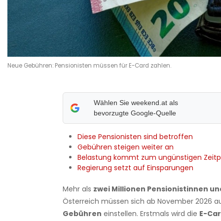
Neue Gebühren: Pensionisten müssen für E-Card zahlen.
Wählen Sie weekend.at als
bevorzugte Google-Quelle
Diese Pensionisten sind betroffen
Gebühren steigen weiter an
Belastung kommt zum ungünstigen Zeitp
Regierung setzt auf Einsparungen
Mehr als
zwei Millionen Pensionistinnen u
Österreich müssen sich ab November 2026 a
Gebühren
einstellen. Erstmals wird die
E-Ca