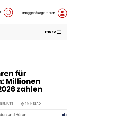
r
Einloggen/Registrieren
more
ren für
: Millionen
2026 zahlen
 HERMANN
1
MIN READ
aden und Hören