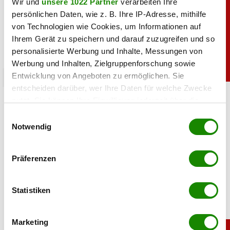
Wir und
unsere 1022 Partner
verarbeiten Ihre
persönlichen Daten, wie z. B. Ihre IP-Adresse, mithilfe
von Technologien wie Cookies, um Informationen auf
Ihrem Gerät zu speichern und darauf zuzugreifen und so
personalisierte Werbung und Inhalte, Messungen von
Werbung und Inhalten, Zielgruppenforschung sowie
Entwicklung von Angeboten zu ermöglichen. Sie
sport
entscheiden darüber, wer Ihre Daten für welche Zwecke
Heiß: Lindsey Vonn zeigt Traumfigur im Urlaub
nutzt. Sie können Ihre Einwilligung jederzeit über die
Cookie-Erklärung oder durch Klicken auf das Privacy
Einwilligungsauswahl
06.08.2026 UM 09:28,
JOVANA BOROJEVIC
Trigger Symbol ändern oder widerrufen
Notwendig
Lindsey Vonn begeistert mit einem neuen Urlaubsfoto. Im
roten Bikini zeigt die Ski-Legende ihre Traumfigur und
Wenn Sie es erlauben, würden wir auch gerne:
Präferenzen
genießt entspannte Stunden am Meer.
Informationen über Ihre geografische Lage
erfassen, welche bis auf einige Meter genau sein
können
Statistiken
Ihr Gerät durch aktives Scannen nach
bestimmten Merkmalen (Fingerprinting) identifizieren
Marketing
Erfahren Sie mehr darüber, wie Ihre persönlichen Daten