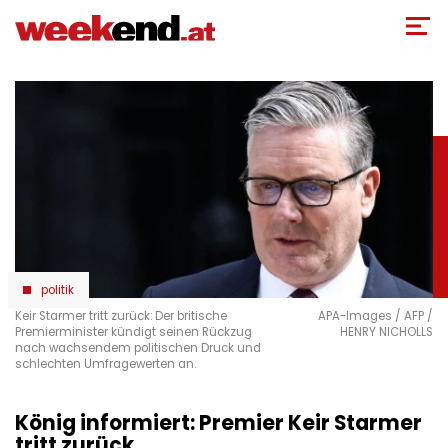
Direkt
zum
Inhalt
politik
Keir Starmer tritt zurück: Der britische
APA-Images / AFP /
Premierminister kündigt seinen Rückzug
HENRY NICHOLLS
nach wachsendem politischen Druck und
schlechten Umfragewerten an.
König informiert: Premier Keir Starmer
tritt zurück