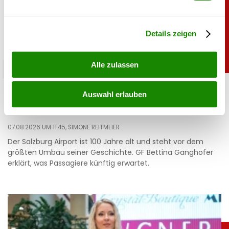
verarbeitet werden, und legen Sie Ihre Präferenzen im
Abschnitt Einzelheiten
fest.
Details zeigen
Alle zulassen
salzburg
Mega-Umbau: Neue Skyline für den Salzburg
Auswahl erlauben
Airport
07.08.2026 UM 11:45,
SIMONE REITMEIER
Der Salzburg Airport ist 100 Jahre alt und steht vor dem
größten Umbau seiner Geschichte. GF Bettina Ganghofer
erklärt, was Passagiere künftig erwartet.