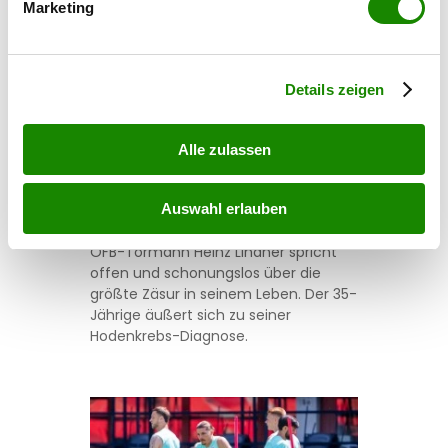
Marketing
Erfahren Sie mehr darüber, wie Ihre persönlichen Daten
verarbeitet werden, und legen Sie Ihre Präferenzen im
Abschnitt Einzelheiten
fest.
Details zeigen
sport
ÖFB-Star über Krebs: „Ich
Alle zulassen
habe geweint”
Auswahl erlauben
16.01.2026 UM 12:43,
MARCEL TOIFL
ÖFB-Tormann Heinz Lindner spricht
offen und schonungslos über die
größte Zäsur in seinem Leben. Der 35-
Jährige äußert sich zu seiner
Hodenkrebs-Diagnose.