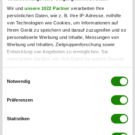
Wir und
unsere 1022 Partner
verarbeiten Ihre
persönlichen Daten, wie z. B. Ihre IP-Adresse, mithilfe
von Technologien wie Cookies, um Informationen auf
Ihrem Gerät zu speichern und darauf zuzugreifen und so
personalisierte Werbung und Inhalte, Messungen von
sport
Werbung und Inhalten, Zielgruppenforschung sowie
Entwicklung von Angeboten zu ermöglichen. Sie
Bei Kantersieg: ÖFB-Debütant
entscheiden darüber, wer Ihre Daten für welche Zwecke
trifft
nutzt. Sie können Ihre Einwilligung jederzeit über die
Cookie-Erklärung oder durch Klicken auf das Privacy
Einwilligungsauswahl
27.03.2026 UM 17:55,
MARCEL TOIFL
Trigger Symbol ändern oder widerrufen
Notwendig
Die österreichische
Fußballnationalmannschaft feierte
Wenn Sie es erlauben, würden wir auch gerne:
gegen Ghana einen souveränen
Präferenzen
Informationen über Ihre geografische Lage
Heimsieg im Wiener Prater. In diesem
WM-Testspiel glänzten die Neulinge.
erfassen, welche bis auf einige Meter genau sein
können
Statistiken
Ihr Gerät durch aktives Scannen nach
bestimmten Merkmalen (Fingerprinting) identifizieren