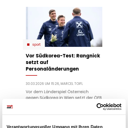
sport
Vor Südkorea-Test: Rangnick
setzt auf
Personaländerungen
30.03.2026 UM 15:26,
MARCEL TOIFL
Vor dem Länderspiel Österreich
gegen Südkorea in Wien setzt der ÖFB
auf Patrick Pentz. Der Bröndby-
Legionär erhält seine Chance sich für
die WM zu empfehlen.
Verantwortungsvoller Umgang mit Ihren Daten