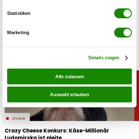
erfassen, welche bis auf einige Meter genau sein
können
Statistiken
05.08.2026 UM 14:47,
JOVANA BOROJEVIC
Ihr Gerät durch aktives Scannen nach
Simone Lugner hat genug von der Hitzewelle in Wien. In
bestimmten Merkmalen (Fingerprinting) identifizieren
ihrer Instagram-Story verabschiedet sie den Sommer mit
Marketing
einer klaren Botschaft.
Erfahren Sie mehr darüber, wie Ihre persönlichen Daten
verarbeitet werden, und legen Sie Ihre Präferenzen im
Abschnitt Einzelheiten
fest.
Details zeigen
Alle zulassen
Auswahl erlauben
chronik
Crazy Cheese Konkurs: Käse-Millionär
Ludomirska ist pleite