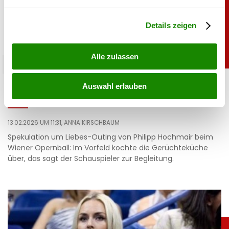
verarbeitet werden, und legen Sie Ihre Präferenzen im
Abschnitt Einzelheiten
fest.
Details zeigen
Alle zulassen
promitalk
Hochmair zu Liebesauftritt am Opernball:
Auswahl erlauben
„Jetzt ist es raus!”
13.02.2026 UM 11:31,
ANNA KIRSCHBAUM
Spekulation um Liebes-Outing von Philipp Hochmair beim
Wiener Opernball: Im Vorfeld kochte die Gerüchteküche
über, das sagt der Schauspieler zur Begleitung.