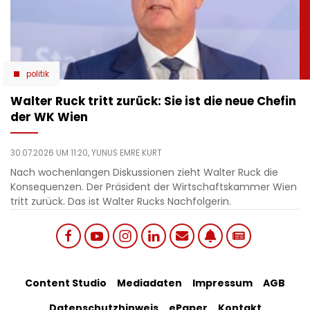
politik
Walter Ruck tritt zurück: Sie ist die neue Chefin
der WK Wien
30.07.2026 UM 11:20,
YUNUS EMRE KURT
Nach wochenlangen Diskussionen zieht Walter Ruck die
Konsequenzen. Der Präsident der Wirtschaftskammer Wien
tritt zurück. Das ist Walter Rucks Nachfolgerin.
Social
Footer
Content Studio
Mediadaten
Impressum
AGB
links
Datenschutzhinweis
ePaper
Kontakt