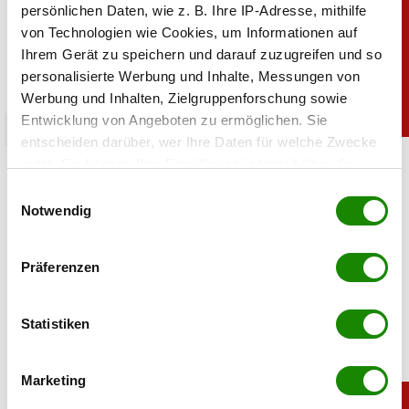
persönlichen Daten, wie z. B. Ihre IP-Adresse, mithilfe
von Technologien wie Cookies, um Informationen auf
Ihrem Gerät zu speichern und darauf zuzugreifen und so
personalisierte Werbung und Inhalte, Messungen von
Werbung und Inhalten, Zielgruppenforschung sowie
Entwicklung von Angeboten zu ermöglichen. Sie
moments
entscheiden darüber, wer Ihre Daten für welche Zwecke
moments GEWINNSPIEL Jacques Lemans
nutzt. Sie können Ihre Einwilligung jederzeit über die
Cookie-Erklärung oder durch Klicken auf das Privacy
Einwilligungsauswahl
Trigger Symbol ändern oder widerrufen
Notwendig
05.08.2026 UM 06:37,
NADINE PFEIFFER
Time to shine. Gewinnen Sie 1 von 2 eleganten Diamond
Wenn Sie es erlauben, würden wir auch gerne:
Watches Uhren von Jacques Lemans im Gesamtwert von
Präferenzen
€ 1.090,-. Jetzt mitspielen - viel Erfolg!
Informationen über Ihre geografische Lage
erfassen, welche bis auf einige Meter genau sein
können
Statistiken
Ihr Gerät durch aktives Scannen nach
bestimmten Merkmalen (Fingerprinting) identifizieren
Marketing
Erfahren Sie mehr darüber, wie Ihre persönlichen Daten