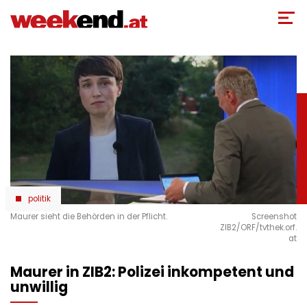
Direkt
zum
Inhalt
politik
Maurer sieht die Behörden in der Pflicht.
Screenshot
ZIB2/ORF/tvthek.orf.
at
Maurer in ZIB2: Polizei inkompetent und
unwillig