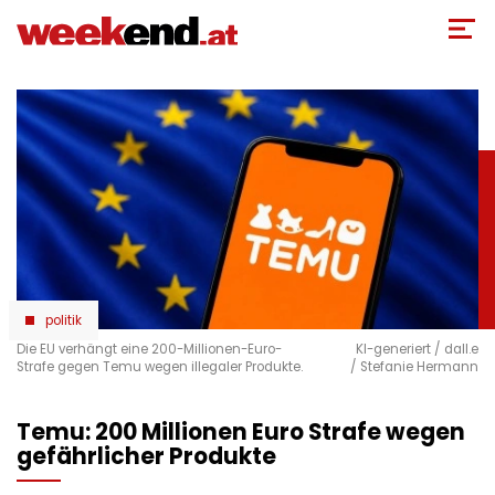
Direkt
zum
Inhalt
politik
Die EU verhängt eine 200-Millionen-Euro-
KI-generiert / dall.e
Strafe gegen Temu wegen illegaler Produkte.
/ Stefanie Hermann
Temu: 200 Millionen Euro Strafe wegen
gefährlicher Produkte