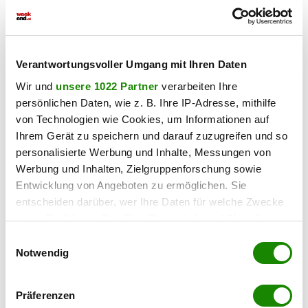
Auch österreichische Händler sehen sich durch die
günstigen Direktimporte zunehmend unter Druck. In der
Strafe sehen sie ein wichtiges Signal.
Verantwortungsvoller Umgang mit Ihren Daten
„Die heutige Entscheidung der EU ist ein wichtiges Signal für
Wir und
unsere 1022 Partner
verarbeiten Ihre
fairen Wettbewerb, Produktsicherheit und den Schutz
persönlichen Daten, wie z. B. Ihre IP-Adresse, mithilfe
europäischer Konsumentinnen und Konsumenten“,
von Technologien wie Cookies, um Informationen auf
begrüßt
Handelsverband-Chef Rainer Will
die
Ihrem Gerät zu speichern und darauf zuzugreifen und so
Entscheidung
.
personalisierte Werbung und Inhalte, Messungen von
Werbung und Inhalten, Zielgruppenforschung sowie
Temu: Handelsverband begrüßt
200-Millionen-Strafe
Entwicklung von Angeboten zu ermöglichen. Sie
entscheiden darüber, wer Ihre Daten für welche Zwecke
Milliardenumsatz und wachsende
nutzt. Sie können Ihre Einwilligung jederzeit über die
Paketflut
Cookie-Erklärung oder durch Klicken auf das Privacy
Einwilligungsauswahl
Trigger Symbol ändern oder widerrufen
Notwendig
Temu zählt zu den größten Online-Plattformen weltweit.
Gleichzeitig wächst die Zahl der Importpakete stark an.
Wenn Sie es erlauben, würden wir auch gerne:
Präferenzen
2024 erreichten laut EU täglich
rund zwölf Millionen
Informationen über Ihre geografische Lage