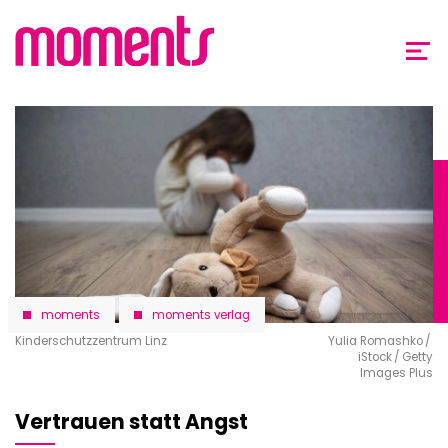
Direkt
zum
Inhalt
moments
moments verlag
Kinderschutzzentrum Linz
Yulia Romashko /
iStock / Getty
Images Plus
Vertrauen statt Angst