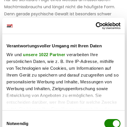
Machtmissbrauchs und längst nicht die häufigste Form.
Denn gerade psychische Gewalt ist besonders schwer
greifbar. Sie findet in vermeintlich „funktionierenden“
Haushalten statt und wird nach außen oft mit schöner
Fassade und Fleiß überdeckt. Die Therapeut:innen sind sich
einig: „Wir sehen keine Milieus – wir sehen Muster. Und die
Verantwortungsvoller Umgang mit Ihren Daten
wiederholen sich überall.“
Wir und
unsere 1022 Partner
verarbeiten Ihre
persönlichen Daten, wie z. B. Ihre IP-Adresse, mithilfe
Hinschauen statt wegsehen.
von Technologien wie Cookies, um Informationen auf
Ihrem Gerät zu speichern und darauf zuzugreifen und so
Auch in Ausbildungseinrichtungen – von Pädagogik bis
personalisierte Werbung und Inhalte, Messungen von
Medizin – wird das Thema oft nur am Rande behandelt.
Werbung und Inhalten, Zielgruppenforschung sowie
Dabei sind Lehrer:innen, Ärzt:innen, Sozialarbeiter:innen oft
Entwicklung von Angeboten zu ermöglichen. Sie
die Ersten, die Hinweise bekommen. Hier braucht es
entscheiden darüber, wer Ihre Daten für welche Zwecke
Sensibilisierung, klare Handlungswege und unterstützende
nutzt. Sie können Ihre Einwilligung jederzeit über die
Cookie-Erklärung oder durch Klicken auf das Privacy
Netzwerke. Denn es reicht nicht, Gewalt abzulehnen – wir
Einwilligungsauswahl
Trigger Symbol ändern oder widerrufen
müssen sie erkennen und wirksam stoppen. Der Appell ist
Notwendig