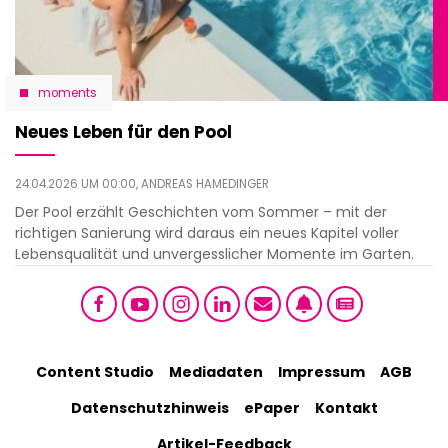
moments
Neues Leben für den Pool
24.04.2026 UM 00:00,
ANDREAS HAMEDINGER
Der Pool erzählt Geschichten vom Sommer – mit der
richtigen Sanierung wird daraus ein neues Kapitel voller
Lebensqualität und unvergesslicher Momente im Garten.
Social
Footer
Content Studio
Mediadaten
Impressum
AGB
links
Datenschutzhinweis
ePaper
Kontakt
Bottom
menu
Artikel-Feedback