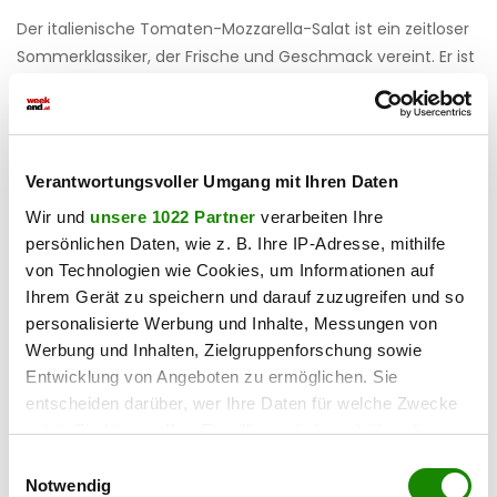
Der italienische Tomaten-Mozzarella-Salat ist ein zeitloser
Sommerklassiker, der Frische und Geschmack vereint. Er ist
schnell zubereitet und eignet sich hervorragend als leichte
Mahlzeit oder Vorspeise:
2 große Tomaten (in Scheiben geschnitten)
Verantwortungsvoller Umgang mit Ihren Daten
1 Kugel Mozzarella (in Scheiben geschnitten)
1 kleines Bund frisches Basilikum
Wir und
unsere 1022 Partner
verarbeiten Ihre
persönlichen Daten, wie z. B. Ihre IP-Adresse, mithilfe
Tomaten und Mozzarella in Scheiben schneiden.
von Technologien wie Cookies, um Informationen auf
Abwechselnd auf einem Teller anrichten und mit frischem
Ihrem Gerät zu speichern und darauf zuzugreifen und so
Basilikum garnieren. Mit einem Spritzer Olivenöl und
personalisierte Werbung und Inhalte, Messungen von
Balsamico abschmecken.
Werbung und Inhalten, Zielgruppenforschung sowie
Entwicklung von Angeboten zu ermöglichen. Sie
Cremiger Kokosnuss-Reis
entscheiden darüber, wer Ihre Daten für welche Zwecke
nutzt. Sie können Ihre Einwilligung jederzeit über die
Cookie-Erklärung oder durch Klicken auf das Privacy
Einwilligungsauswahl
Trigger Symbol ändern oder widerrufen
Notwendig