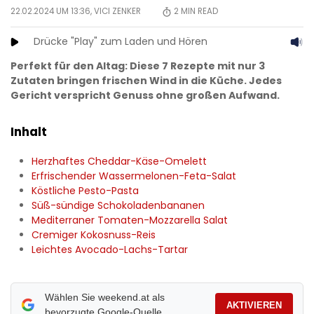
22.02.2024 UM 13:36,
VICI ZENKER
2
MIN READ
Drücke "Play" zum Laden und Hören
Perfekt für den Altag: Diese 7 Rezepte mit nur 3
Zutaten bringen frischen Wind in die Küche. Jedes
Gericht verspricht Genuss ohne großen Aufwand.
Inhalt
Herzhaftes Cheddar-Käse-Omelett
Erfrischender Wassermelonen-Feta-Salat
Köstliche Pesto-Pasta
Süß-sündige Schokoladenbananen
Mediterraner Tomaten-Mozzarella Salat
Cremiger Kokosnuss-Reis
Leichtes Avocado-Lachs-Tartar
Wählen Sie weekend.at als
AKTIVIEREN
bevorzugte Google-Quelle