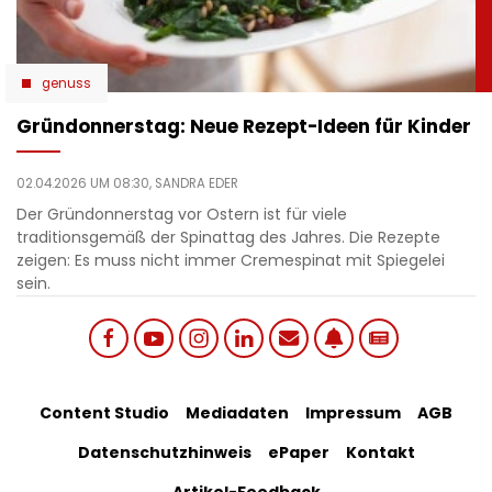
genuss
Gründonnerstag: Neue Rezept-Ideen für Kinder
02.04.2026 UM 08:30,
SANDRA EDER
Der Gründonnerstag vor Ostern ist für viele
traditionsgemäß der Spinattag des Jahres. Die Rezepte
zeigen: Es muss nicht immer Cremespinat mit Spiegelei
sein.
Social
Footer
Content Studio
Mediadaten
Impressum
AGB
links
Datenschutzhinweis
ePaper
Kontakt
Bottom
menu
Artikel-Feedback