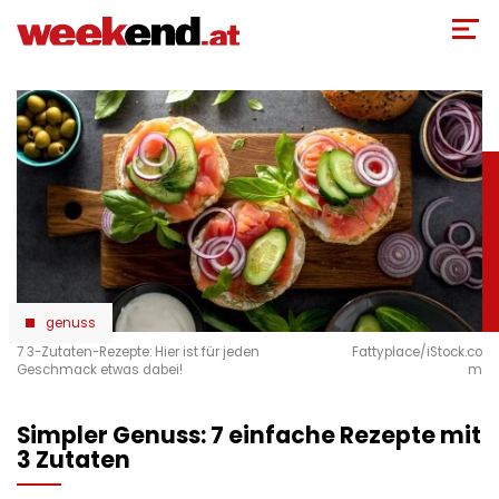
Direkt
zum
Inhalt
genuss
7 3-Zutaten-Rezepte: Hier ist für jeden
Fattyplace/iStock.co
Geschmack etwas dabei!
m
Simpler Genuss: 7 einfache Rezepte mit
3 Zutaten