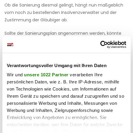
Ob die Sanierung diesmal gelingt, hängt nun maßgeblich
vom noch zu bestellenden Insolvenzverwalter und der
Zustimmung der Gläubiger ab.
Sollte der Sanierungsplan angenommen werden, könnte
Interio
den Geschäftsbetrieb weiterführen. Andernfalls
droht dem Möbelhändler eine geordnete Schließung samt
Liquidation.
Verantwortungsvoller Umgang mit Ihren Daten
Haben Sie einen Fehler gefunden?
Schicken Sie uns Ihr
Wir und
unsere 1022 Partner
verarbeiten Ihre
Feedback zu diesem Artikel.
persönlichen Daten, wie z. B. Ihre IP-Adresse, mithilfe
von Technologien wie Cookies, um Informationen auf
Ihrem Gerät zu speichern und darauf zuzugreifen und so
teilen
personalisierte Werbung und Inhalte, Messungen von
Werbung und Inhalten, Zielgruppenforschung sowie
Entwicklung von Angeboten zu ermöglichen. Sie
entscheiden darüber, wer Ihre Daten für welche Zwecke
nutzt. Sie können Ihre Einwilligung jederzeit über die