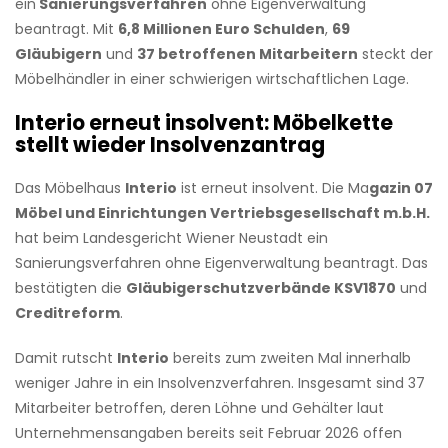
ein
Sanierungsverfahren
ohne Eigenverwaltung
beantragt. Mit
6,8 Millionen Euro Schulden
,
69
Gläubigern
und
37 betroffenen Mitarbeitern
steckt der
Möbelhändler in einer schwierigen wirtschaftlichen Lage.
Interio erneut insolvent: Möbelkette
stellt wieder Insolvenzantrag
Das Möbelhaus
Interio
ist erneut insolvent. Die Ma
gazin 07
Möbel und Einrichtungen Vertriebsgesellschaft m.b.H.
hat beim Landesgericht Wiener Neustadt ein
Sanierungsverfahren ohne Eigenverwaltung beantragt. Das
bestätigten die
Gläubigerschutzverbände KSV1870
und
Creditreform
.
Damit rutscht
Interio
bereits zum zweiten Mal innerhalb
weniger Jahre in ein Insolvenzverfahren. Insgesamt sind 37
Mitarbeiter betroffen, deren Löhne und Gehälter laut
Unternehmensangaben bereits seit Februar 2026 offen