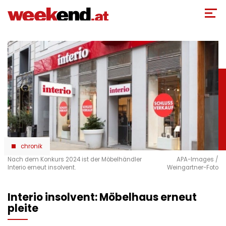
Direkt
zum
Inhalt
chronik
Nach dem Konkurs 2024 ist der Möbelhändler
APA-Images /
Interio erneut insolvent.
Weingartner-Foto
Interio insolvent: Möbelhaus erneut
pleite