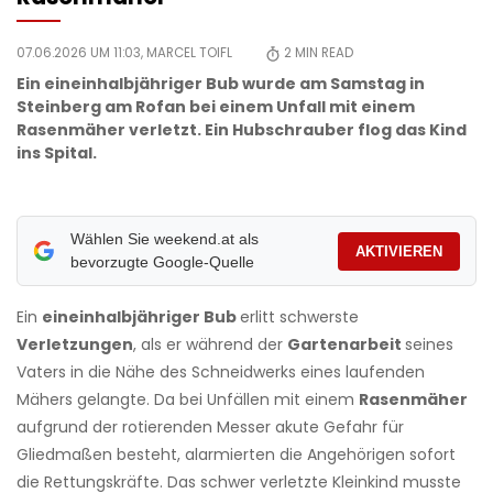
07.06.2026 UM 11:03,
MARCEL TOIFL
2
MIN READ
Ein eineinhalbjähriger Bub wurde am Samstag in
Steinberg am Rofan bei einem Unfall mit einem
Rasenmäher verletzt. Ein Hubschrauber flog das Kind
ins Spital.
Wählen Sie weekend.at als
AKTIVIEREN
bevorzugte Google-Quelle
Ein
eineinhalbjähriger Bub
erlitt schwerste
Verletzungen
, als er während der
Gartenarbeit
seines
Vaters in die Nähe des Schneidwerks eines laufenden
Mähers gelangte. Da bei Unfällen mit einem
Rasenmäher
aufgrund der rotierenden Messer akute Gefahr für
Gliedmaßen besteht, alarmierten die Angehörigen sofort
die Rettungskräfte. Das schwer verletzte Kleinkind musste