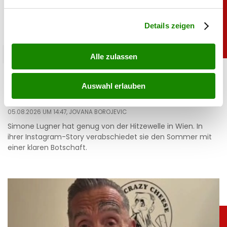
verarbeitet werden, und legen Sie Ihre Präferenzen im
Abschnitt Einzelheiten
fest.
Details zeigen
promitalk
Alle zulassen
Simone mit Ansage auf Instagram: „Komm nie
wieder”
Auswahl erlauben
05.08.2026 UM 14:47,
JOVANA BOROJEVIC
Simone Lugner hat genug von der Hitzewelle in Wien. In
ihrer Instagram-Story verabschiedet sie den Sommer mit
einer klaren Botschaft.