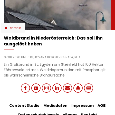
chronik
Waldbrand in Niederösterreich: Das soll ihn
ausgelöst haben
07.08.2026 UM 10:01,
JOVANA BOROJEVIC
& APA, RED
Ein Großbrand in St. Egyden am Steinfeld hat 100 Hektar
Föhrenwald erfasst. Weltkriegsmunition mit Phosphor gilt
als wahrscheinliche Brandursache.
Social
Footer
Content Studio
Mediadaten
Impressum
AGB
links
Datenschutzhinweis
ePaper
Kontakt