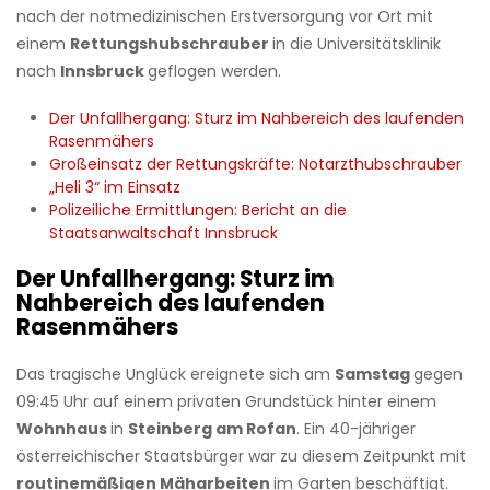
nach der notmedizinischen Erstversorgung vor Ort mit
einem
Rettungshubschrauber
in die Universitätsklinik
nach
Innsbruck
geflogen werden.
Der Unfallhergang: Sturz im Nahbereich des laufenden
Rasenmähers
Großeinsatz der Rettungskräfte: Notarzthubschrauber
„Heli 3“ im Einsatz
Polizeiliche Ermittlungen: Bericht an die
Staatsanwaltschaft Innsbruck
Der Unfallhergang: Sturz im
Nahbereich des laufenden
Rasenmähers
Das tragische Unglück ereignete sich am
Samstag
gegen
09:45 Uhr auf einem privaten Grundstück hinter einem
Wohnhaus
in
Steinberg am Rofan
. Ein 40-jähriger
österreichischer Staatsbürger war zu diesem Zeitpunkt mit
routinemäßigen Mäharbeiten
im Garten beschäftigt.