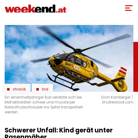
Direkt
zum
Inhalt
chronik
tirol
Ein eineinhalbjähriger Bub verletzte sich bei
Erich Karnberger /
Mähaktivitäten schwer und musste per
Shutterstock.com
Notarzthubschrauber ins Spital transportiert
werden.
Schwerer Unfall: Kind gerät unter
Rasenmäher