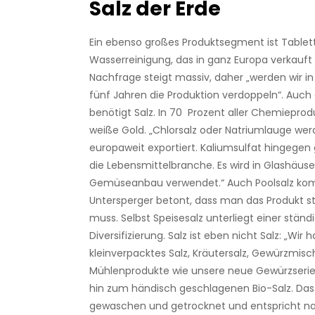
Salz der Erde
Ein ebenso großes Produktsegment ist Tablett
Wasserreinigung, das in ganz Europa verkauft 
Nachfrage steigt massiv, daher „werden wir i
fünf Jahren die Produktion verdoppeln“. Auch 
benötigt Salz. In 70 Prozent aller Chemieprod
weiße Gold. „Chlorsalz oder Natriumlauge wer
europaweit exportiert. Kaliumsulfat hingegen 
die Lebensmittelbranche. Es wird in Glashäus
Gemüseanbau verwendet.“ Auch Poolsalz ko
Untersperger betont, dass man das Produkt s
muss. Selbst Speisesalz unterliegt einer ständ
Diversifizierung. Salz ist eben nicht Salz: „Wir 
kleinverpacktes Salz, Kräutersalz, Gewürzmis
Mühlenprodukte wie unsere neue Gewürzserie ‚E
hin zum händisch geschlagenen Bio-Salz. Das 
gewaschen und getrocknet und entspricht na