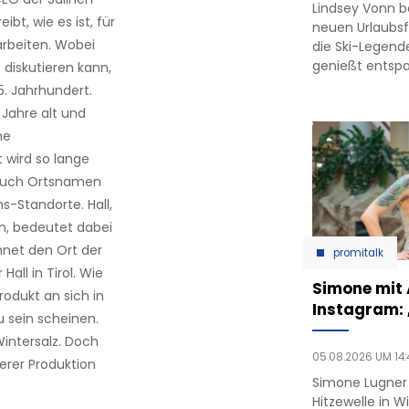
Lindsey Vonn b
bt, wie es ist, für
neuen Urlaubsfo
arbeiten. Wobei
die Ski-Legend
genießt entsp
diskutieren kann,
5. Jahrhundert.
 Jahre alt und
he
 wird so lange
auch Ortsnamen
s-Standorte. Hall,
um, bedeutet dabei
chnet den Ort der
promitalk
all in Tirol. Wie
Simone mit
odukt an sich in
Instagram:
u sein scheinen.
intersalz. Doch
05.08.2026 UM 14:
erer Produktion
Simone Lugner
Hitzewelle in W