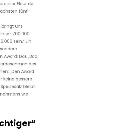
si unser Fleur de
n nächsten fünf
 bringt uns
en wir 700.000
0.000 sein.“ Ein
esondere
n Award: Das „Bad
 Werbeschmäh des
chen: „Den Award
ir keine bessere
Speisesalz bleibt
ernehmens wie
chtiger“