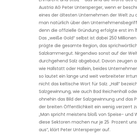
Austria AG Peter Untersperger, wenn er beschrei
eines der ältesten Unternehmen der Welt zu 
man natürlich über den Unternehmensbegriff 
denn die offizielle Gründung erfolgte erst im 1
Das „weiße Gold“ selbst ist dabei 250 Millionen
prägte die gesamte Region, das sprichwörtlic
Salzkammergut. Nirgendwo sonst auf der Welt
durchgehend Salz abgebaut. Davon zeugen 
wie Hallstatt oder Hallein, beides Unternehmen
so lautet ein lange und weit verbreiteter Irrt
nicht das keltische Wort für Salz. „Hall“ bezei
Salzgewinnung, wie auch Bad Reichenhall oder H
ohnehin das Bild der Salzgewinnung und das Pr
der breiten Öffentlichkeit ein wenig verzerrt z
„Man spricht meistens bloß von Speise- und W
diese Sektoren machen nur je 25 Prozent uns
aus“, klärt Peter Untersperger auf.