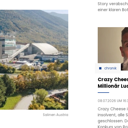
Story verabsc
einer klaren Bo
chronik
Crazy Chees
Millionär Lu
08.07.2026 UM 16:
Crazy Cheese is
insolvent, alle
Salinen Austria
geschlossen. D
Konkurs von Ro