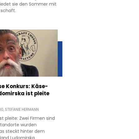
hiedet sie den Sommer mit
tschaft.
e Konkurs: Käse-
domirska ist pleite
30,
STEFANIE HERMANN
t pleite: Zwei Firmen sind
 Standorte wurden
as steckt hinter dem
land Ludomirska.