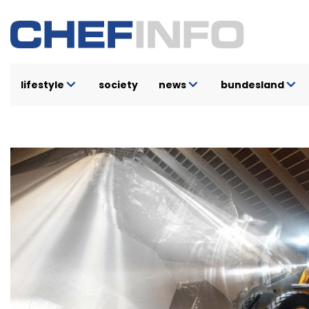
Direkt
zum
Inhalt
lifestyle
society
news
bundesland