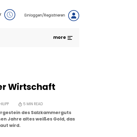
r
Einloggen/Registrieren
more
er Wirtschaft
ILIPP
5
MIN READ
 Urgestein des Salzkammerguts
en Jahre altes weißes Gold, das
aut wird.