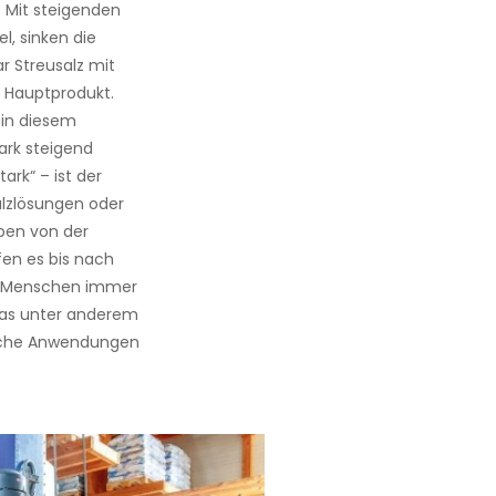
. Mit steigenden
, sinken die
r Streusalz mit
r Hauptprodukt.
 in diesem
rk steigend
ark“ – ist der
lzlösungen oder
eben von der
fen es bis nach
ie Menschen immer
 das unter anderem
 solche Anwendungen