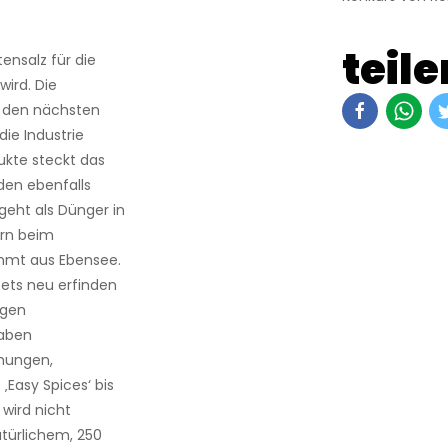
teile
ensalz für die
wird. Die
n den nächsten
die Industrie
ukte steckt das
den ebenfalls
geht als Dünger in
ern beim
mmt aus Ebensee.
tets neu erfinden
igen
haben
chungen,
asy ­Spices‘ bis
wird nicht
türlichem, 250