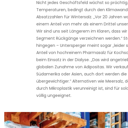
Nicht jedes Geschäftsfeld wächst so prächtig
Temperaturen, bedingt durch den Klimawandel
Absatzzahlen für Wintersalz. „Vor 20 Jahren wa
einem Anteil von mehr als einem Drittel unse
Wir sind uns seit Längerem im Klaren, dass wir
Segment Rückgänge verzeichnen werden.“ Sta
hingegen – Untersperger meint sogar „leider st
Anteil von hochreinem Pharmasalz für Kochsa
beim Einsatz in der Dialyse. „Das wird angetri
globalen Zunahme von Adipositas. Wir verkau
Südamerika oder Asien, auch dort werden d
übergewichtiger.“ Alternativen wie Meersalz,
durch Mikroplastik verunreinigt ist, sind für
völlig ungeeignet.