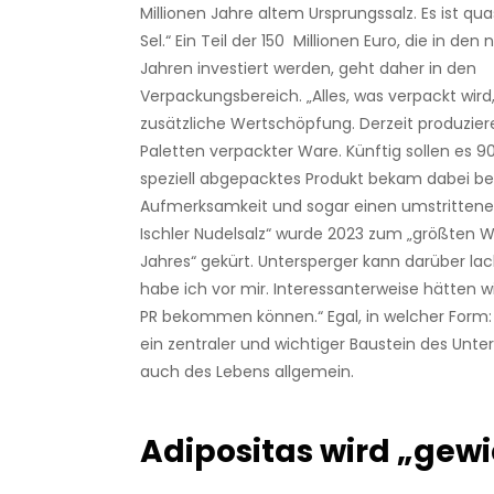
Millionen Jahre altem Ursprungssalz. Es ist qua
Sel.“ Ein Teil der 150 Millionen Euro, die in de
Jahren investiert werden, geht daher in den
Verpackungsbereich. „Alles, was verpackt wird,
zusätzliche Wertschöpfung. Derzeit produzier
Paletten verpackter Ware. Künftig sollen es 90
speziell abgepacktes Produkt bekam dabei b
Aufmerksamkeit und sogar einen umstrittene
Ischler Nudelsalz“ wurde 2023 zum „größten
Jahres“ gekürt. Untersperger kann darüber la
habe ich vor mir. Interessanterweise hätten w
PR bekommen können.“ Egal, in welcher Form: 
ein zentraler und wichtiger Baustein des Unt
auch des Lebens allgemein.
Adipositas wird „gewi