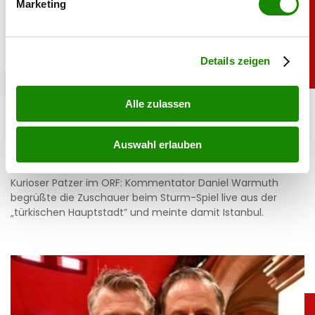
Marketing
Erfahren Sie mehr darüber, wie Ihre persönlichen Daten
verarbeitet werden, und legen Sie Ihre Präferenzen im
Abschnitt Einzelheiten
fest.
Details zeigen
unterhaltung
Alle zulassen
Bei Sturm-Spiel: ORF-Panne sorgt für Lacher
bei Fußballfans
Auswahl erlauben
06.08.2026 UM 09:36,
YUNUS EMRE KURT
Kurioser Patzer im ORF: Kommentator Daniel Warmuth
begrüßte die Zuschauer beim Sturm-Spiel live aus der
„türkischen Hauptstadt” und meinte damit Istanbul.