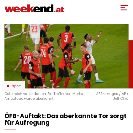
Direkt
zum
Inhalt
sport
Österreich vs. Jordanien: Ein Treffer von Marko
APA-Images / AP /
Arnautovic wurde aberkannt.
Jeff Chiu
ÖFB-Auftakt: Das aberkannte Tor sorgt
für Aufregung