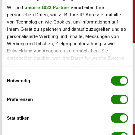
Wir und
unsere 1022 Partner
verarbeiten Ihre
persönlichen Daten, wie z. B. Ihre IP-Adresse, mithilfe
von Technologien wie Cookies, um Informationen auf
Ihrem Gerät zu speichern und darauf zuzugreifen und so
personalisierte Werbung und Inhalte, Messungen von
sport
Werbung und Inhalten, Zielgruppenforschung sowie
Entwicklung von Angeboten zu ermöglichen. Sie
Heiß: Lindsey Vonn zeigt Traumfigur im Urlaub
entscheiden darüber, wer Ihre Daten für welche Zwecke
nutzt. Sie können Ihre Einwilligung jederzeit über die
06.08.2026 UM 09:28,
JOVANA BOROJEVIC
Cookie-Erklärung oder durch Klicken auf das Privacy
Einwilligungsauswahl
Lindsey Vonn begeistert mit einem neuen Urlaubsfoto. Im
Trigger Symbol ändern oder widerrufen
Notwendig
roten Bikini zeigt die Ski-Legende ihre Traumfigur und
genießt entspannte Stunden am Meer.
Wenn Sie es erlauben, würden wir auch gerne:
Präferenzen
Informationen über Ihre geografische Lage
erfassen, welche bis auf einige Meter genau sein
können
Statistiken
Ihr Gerät durch aktives Scannen nach
bestimmten Merkmalen (Fingerprinting) identifizieren