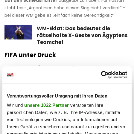
auf den Schiedsrichter
ausgeübt zu haben. Für Hassan
steht fest: „Argentinien habe diesen Sieg nicht verdient“ –
bei dieser WM gebe es „einfach keine Gerechtigkeit“.
WM-Eklat: Das bedeutet die
rätselhafte X-Geste von Ägyptens
Teamchef
FIFA unter Druck
Der Protest aus
Ägypten
setzt die
FIFA
nun unter
Zugzwang. Eine offizielle Stellungnahme steht noch aus.
Sollte der Weltverband tatsächlich Ermittlungen einleiten,
könnte der Fall
weitreichende Folgen
für das Turnier
Verantwortungsvoller Umgang mit Ihren Daten
haben.
Wir und
unsere 1022 Partner
verarbeiten Ihre
persönlichen Daten, wie z. B. Ihre IP-Adresse, mithilfe
Haben Sie einen Fehler gefunden?
Schicken Sie uns Ihr
Feedback zu diesem Artikel.
von Technologien wie Cookies, um Informationen auf
Ihrem Gerät zu speichern und darauf zuzugreifen und so
personalisierte Werbung und Inhalte, Messungen von