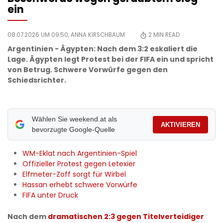
ein
08.07.2026 UM 09:50,
ANNA KIRSCHBAUM
2
MIN READ
Argentinien - Ägypten: Nach dem 3:2 eskaliert die
Lage. Ägypten legt Protest bei der FIFA ein und spricht
von Betrug. Schwere Vorwürfe gegen den
Schiedsrichter.
Wählen Sie weekend.at als
AKTIVIEREN
bevorzugte Google-Quelle
​WM-Eklat nach Argentinien-Spiel
​Offizieller Protest gegen Letexier
​Elfmeter-Zoff sorgt für Wirbel
​Hassan erhebt schwere Vorwürfe
​FIFA unter Druck
Nach dem
dramatischen 2:3 gegen Titelverteidiger