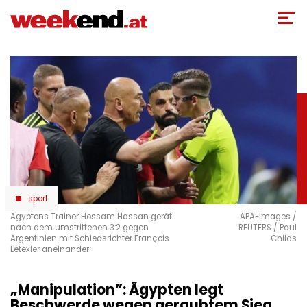
Direkt
zum
Inhalt
sport
Ägyptens Trainer Hossam Hassan gerät
APA-Images /
nach dem umstrittenen 3:2 gegen
REUTERS / Paul
Argentinien mit Schiedsrichter François
Childs
Letexier aneinander
„Manipulation”: Ägypten legt
Beschwerde wegen geraubtem Sieg