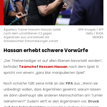
Ägyptens Trainer Hossam Hassan rastet
APA-Images / AFP
nach dem umstrittenen 3:2 gegen
Getty / BUDA
Argentinien aus und kritisiert die
MENDES
Schiedsrichter-Entscheidungen scharf.
Hassan erhebt schwere Vorwürfe
„Der Titelverteidiger ist auf allen Ebenen bevorteilt worden“,
befindet
Teamchef Hossam Hassan
nach dem Spiel. Er
spricht von einem „ganz klar manipulierten Spiel“.
Noch schärfer fällt seine Kritik an der
FIFA
aus: „Wenn sie
unbedingt wollen, dass Argentinien gewinnt, warum lassen
sie dann überhaupt alle anderen Mannschaften am Turnier
teilnehmen?“ Zudem wirft er den Argentiniern vor,
Druck