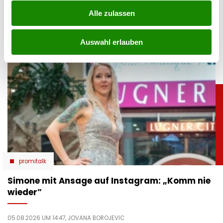
Lindsey Vonn begeistert mit einem neuen Urlaubsfoto. Im
Alle zulassen
roten Bikini zeigt die Ski-Legende ihre Traumfigur und
genießt entspannte Stunden am Meer.
Auswahl erlauben
promitalk
Simone mit Ansage auf Instagram: „Komm nie
wieder”
05.08.2026 UM 14:47,
JOVANA BOROJEVIC