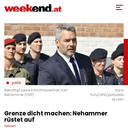
Direkt
zum
Inhalt
politik
Bekräftigt seine Entschlossenheit: Karl
Hans
Nehammer (ÖVP).
Punz/APA/picturede
sk.com
Grenze dicht machen: Nehammer
rüstet auf