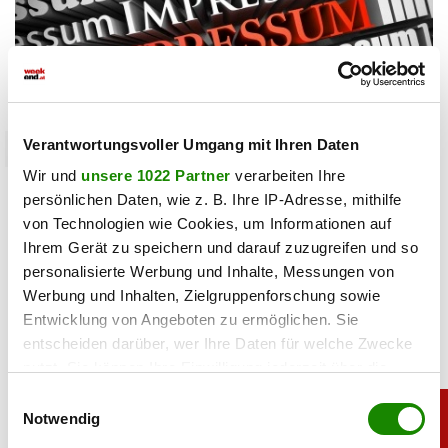
Verantwortungsvoller Umgang mit Ihren Daten
mediahouse
Wir und
unsere 1022 Partner
verarbeiten Ihre
Impressum Weekend Online GmbH und
persönlichen Daten, wie z. B. Ihre IP-Adresse, mithilfe
Offenlegung der Printausgaben Weekend
von Technologien wie Cookies, um Informationen auf
Magazin
Ihrem Gerät zu speichern und darauf zuzugreifen und so
personalisierte Werbung und Inhalte, Messungen von
30.09.2024 UM 06:30,
MARIO MARKUS
Werbung und Inhalten, Zielgruppenforschung sowie
Entwicklung von Angeboten zu ermöglichen. Sie
entscheiden darüber, wer Ihre Daten für welche Zwecke
nutzt. Sie können Ihre Einwilligung jederzeit über die
Cookie-Erklärung oder durch Klicken auf das Privacy
Einwilligungsauswahl
Trigger Symbol ändern oder widerrufen
Notwendig