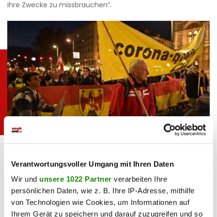
ihre Zwecke zu missbrauchen“.
Die „Corona Querfront“ um Neonazi Gottfried
JOE KLAMAR / AFP /
Küssel führte die Demo zeitweise an.
picturedesk.com
Verantwortungsvoller Umgang mit Ihren Daten
Küssel, Sellner und Co.
Wir und
unsere 1022 Partner
verarbeiten Ihre
Vor allem die „ Corona-Querfront“ von Neonazi Gottfried
persönlichen Daten, wie z. B. Ihre IP-Adresse, mithilfe
von Technologien wie Cookies, um Informationen auf
Küssel und die „Identitären“ um Martin Sellner, führten den
Ihrem Gerät zu speichern und darauf zuzugreifen und so
Demozug immer wieder an.