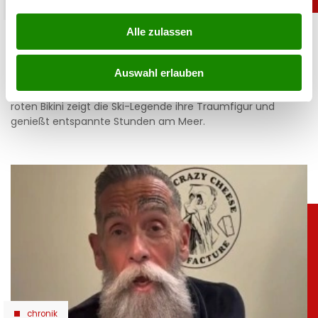
sport
Alle zulassen
Heiß: Lindsey Vonn zeigt Traumfigur im Urlaub
06.08.2026 UM 09:28,
JOVANA BOROJEVIC
Auswahl erlauben
Lindsey Vonn begeistert mit einem neuen Urlaubsfoto. Im
roten Bikini zeigt die Ski-Legende ihre Traumfigur und
genießt entspannte Stunden am Meer.
chronik