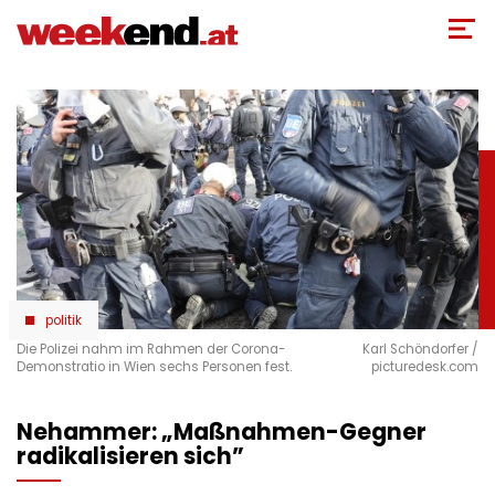
Direkt
zum
Inhalt
politik
Die Polizei nahm im Rahmen der Corona-
Karl Schöndorfer /
Demonstratio in Wien sechs Personen fest.
picturedesk.com
Nehammer: „Maßnahmen-Gegner
radikalisieren sich”