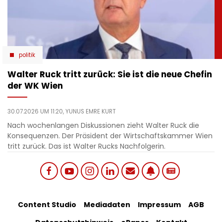
politik
Walter Ruck tritt zurück: Sie ist die neue Chefin
der WK Wien
30.07.2026 UM 11:20,
YUNUS EMRE KURT
Nach wochenlangen Diskussionen zieht Walter Ruck die
Konsequenzen. Der Präsident der Wirtschaftskammer Wien
tritt zurück. Das ist Walter Rucks Nachfolgerin.
Social
Footer
Content Studio
Mediadaten
Impressum
AGB
links