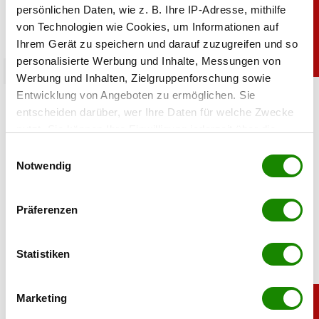
persönlichen Daten, wie z. B. Ihre IP-Adresse, mithilfe
von Technologien wie Cookies, um Informationen auf
Ihrem Gerät zu speichern und darauf zuzugreifen und so
personalisierte Werbung und Inhalte, Messungen von
chronik
Werbung und Inhalten, Zielgruppenforschung sowie
Entwicklung von Angeboten zu ermöglichen. Sie
Crazy Cheese Konkurs: Käse-Millionär
entscheiden darüber, wer Ihre Daten für welche Zwecke
Ludomirska ist pleite
nutzt. Sie können Ihre Einwilligung jederzeit über die
Cookie-Erklärung oder durch Klicken auf das Privacy
Einwilligungsauswahl
08.07.2026 UM 16:30,
STEFANIE HERMANN
Trigger Symbol ändern oder widerrufen
Notwendig
Crazy Cheese ist pleite: Zwei Firmen sind insolvent, alle
Standorte wurden geschlossen. Das steckt hinter dem
Wenn Sie es erlauben, würden wir auch gerne:
Konkurs von Roland Ludomirska.
Präferenzen
Informationen über Ihre geografische Lage
erfassen, welche bis auf einige Meter genau sein
können
Statistiken
Ihr Gerät durch aktives Scannen nach
bestimmten Merkmalen (Fingerprinting) identifizieren
Marketing
Erfahren Sie mehr darüber, wie Ihre persönlichen Daten