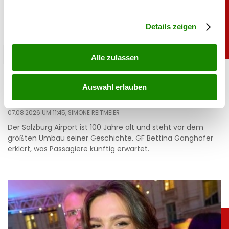
verarbeitet werden, und legen Sie Ihre Präferenzen im
Abschnitt Einzelheiten
fest.
Details zeigen
salzburg
Alle zulassen
Mega-Umbau: Neue Skyline für den Salzburg
Airport
Auswahl erlauben
07.08.2026 UM 11:45,
SIMONE REITMEIER
Der Salzburg Airport ist 100 Jahre alt und steht vor dem
größten Umbau seiner Geschichte. GF Bettina Ganghofer
erklärt, was Passagiere künftig erwartet.