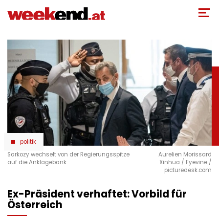
Direkt
zum
Inhalt
politik
Sarkozy wechselt von der Regierungsspitze
Aurelien Morissard
auf die Anklagebank.
Xinhua / Eyevine /
picturedesk.com
Ex-Präsident verhaftet: Vorbild für
Österreich