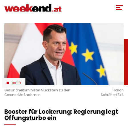
Direkt
zum
Inhalt
politik
Gesundheitsminister Mückstein zu den
Florian
Corona-Maßnahmen.
Schrötter/BKA
Booster für Lockerung: Regierung legt
Öffungsturbo ein