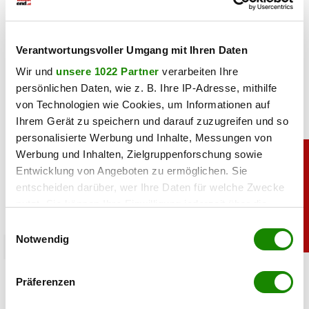
06.08.2026 UM 09:36,
YUNUS EMRE KURT
Kurioser Patzer im ORF: Kommentator Daniel Warmuth
begrüßte die Zuschauer beim Sturm-Spiel live aus der
Verantwortungsvoller Umgang mit Ihren Daten
„türkischen Hauptstadt” und meinte damit Istanbul.
Wir und
unsere 1022 Partner
verarbeiten Ihre
persönlichen Daten, wie z. B. Ihre IP-Adresse, mithilfe
von Technologien wie Cookies, um Informationen auf
Ihrem Gerät zu speichern und darauf zuzugreifen und so
personalisierte Werbung und Inhalte, Messungen von
Werbung und Inhalten, Zielgruppenforschung sowie
Entwicklung von Angeboten zu ermöglichen. Sie
entscheiden darüber, wer Ihre Daten für welche Zwecke
nutzt. Sie können Ihre Einwilligung jederzeit über die
Cookie-Erklärung oder durch Klicken auf das Privacy
Einwilligungsauswahl
Trigger Symbol ändern oder widerrufen
Notwendig
sport
Wenn Sie es erlauben, würden wir auch gerne:
Heiß: Lindsey Vonn zeigt Traumfigur im Urlaub
Präferenzen
Informationen über Ihre geografische Lage
erfassen, welche bis auf einige Meter genau sein