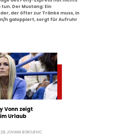
age des Pony-Express hat nichts
tun. Der Mustang: Ein
r, der öfter zur Tränke muss, in
m/h galoppiert, sorgt für Aufruhr
ey Vonn zeigt
im Urlaub
:28,
JOVANA BOROJEVIC