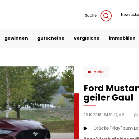
Newsticke
Suche
gewinnen
gutscheine
vergleiche
immobilien
motor
Ford Mustang
geiler Gaul
25.10.2018 UM 10:47,
A B
Drücke "Play" zum L