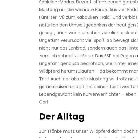
Schleich-Modus. Dezent ist am neuen getest
Mustang nur die weinrote ­Farbe. Aus vier Endr
Fünfliter-V8 zum ­Rabauken-Halali und verbläst
natürlich den Umweltgedanken der heutigen Ze
gesagt, auch wenn er schon ziemlich dick auf
Ungetüm verursacht viel Spaß. So bewegt sic
nicht nur das Lenkrad, sondern auch das Hint
ziemlich schnell zur Seite. Das ESP bei Regen 
ungefähr genauso bedrohlich, wie hinter e
Wildpferd herumzulaufen – da bekommt man 
Tritt! Auch der aktuelle Mustang will trotz n
gerne cruisen und ist mit seinen fast zwei ­T
Lebendgewicht kein Kurvenvernichter – eben 
Car!
Der Alltag
Zur Tränke muss unser Wildpferd dann doch rel