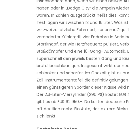
Insbesondere dann, wenn wir einen heißen Au
haben oder in „Dodge City“ die Ampeln wieder 
waren. In Zahlen ausgedrückt heißt dies: kombin
Test lagen wir zwischen 13 und 16 Liter. Was i
wir zwei zusätzliche Fahrmodi, serienmäßige 
veränderter Kühlergrill, vier Endrohre in Serie
Startknopf, der wie Herzfrequenz pulsiert, ver
Stoßdämpfer und eine 10-Gang- Automatik. Le
superschnell den jeweils besten Gang und läs
brutal beschleunigen. Insgesamt wirkt der n
schlanker und schärfer. Im Cockpit gibt es nun
Zoll-Instrumententafel, die definitiv gelungen 
einen günstigeren Sportler dieser Klasse wird 
Der 2,3-Liter-Vierzylinder (290 PS) kostet EUR
gibt es ab EUR 62.950,–. Da kosten deutsche
oft deutlich mehr. Ein Auto, das extrem Blick
sich lenkt.