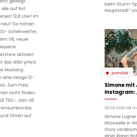
sritt gewagt
beim Sturm-Spie
alle auf Rot
Hauptstadt” un
iert 12,8 Liter! Im
st neu? Da hätten
LED- Scheinwerfer,
 beim V8, neuer
besserte
tztere aktiviert
st das Wild-pferd
eue Mustang
promitalk
 eine riesige 12-
Simone mit
ist. Zum Preis:
Instagram:
man nicht finden.
 48.750,–. Den V8
 Premiumkombis
05.08.2026 UM 14:
e und Ohren auf
Simone Lugner
Hitzewelle in W
Story verabsc
einer klaren Bo