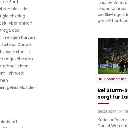
eten Ford
Lindsey Vonn b
neuen Urlaubsfo
ohren bläst der
die Ski-Legend
 gleichzeitig
genießt entsp
it. Aber ehrlich
trägt, das
h in engen Kurven
erteil des Coupé
abzuschalten ist
inem ungezähmten
schnell ­einen
euem Fahrwerk
unterhaltung
onnen
ein geiles Muscle-
Bei Sturm-S
sorgt für L
06.08.2026 UM 09
Kurioser Patze
ativ oft.
Daniel Warmut