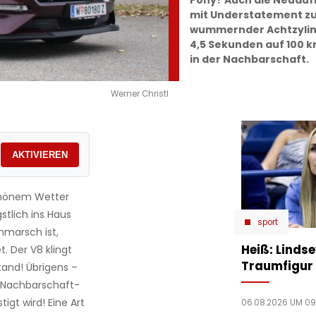
Pony? Auch die Neuaufl
mit Understatement zu 
wummernder Achtzylinde
4,5 Sekunden auf 100 k
in der Nachbarschaft.
Werner Christl
AKTIVIEREN
schönem Wetter
tlich ins Haus
sport
Anmarsch ist,
Heiß: Linds
. Der V8 klingt
Traumfigur 
tand! Übrigens –
e-Nachbarschaft-
igt wird! Eine Art
06.08.2026 UM 09