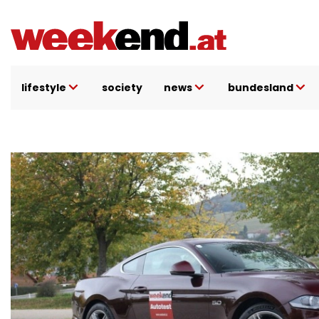
Direkt
zum
Inhalt
lifestyle
society
news
bundesland