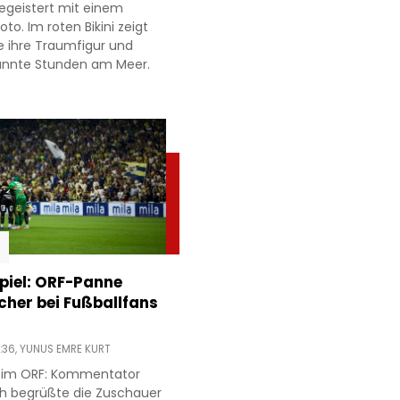
egeistert mit einem
to. Im roten Bikini zeigt
e ihre Traumfigur und
annte Stunden am Meer.
piel: ORF-Panne
acher bei Fußballfans
:36,
YUNUS EMRE KURT
r im ORF: Kommentator
h begrüßte die Zuschauer