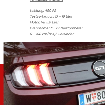
Technische Daten
Leistung: 450 PS
Testverbrauch: 13 – 16 Liter
Motor: V8 5.0 Liter
Drehmoment: 529 Newtonmeter
0 – 100 km/h: 4,5 Sekunden