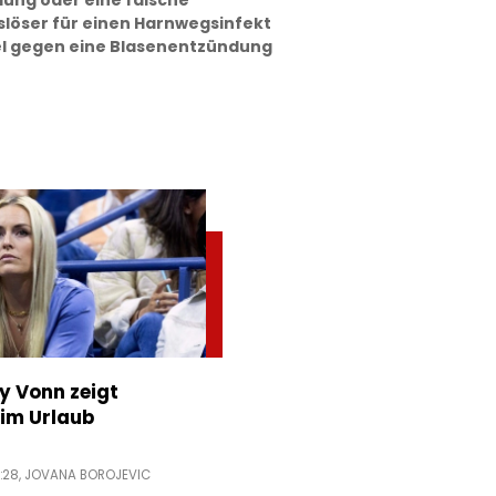
lung oder eine falsche
slöser für einen Harnwegsinfekt
el gegen eine Blasenentzündung
ey Vonn zeigt
im Urlaub
:28,
JOVANA BOROJEVIC