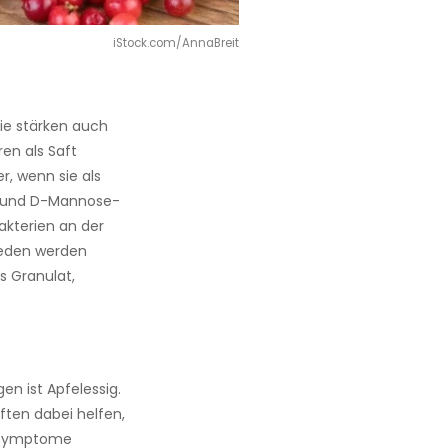
iStock.com/AnnaBreit
sie stärken auch
ren als Saft
r, wenn sie als
- und D-Mannose-
akterien an der
ieden werden
s Granulat,
n ist Apfelessig.
ften dabei helfen,
d Symptome