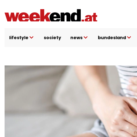
Direkt
zum
Inhalt
lifestyle
society
news
bundesland