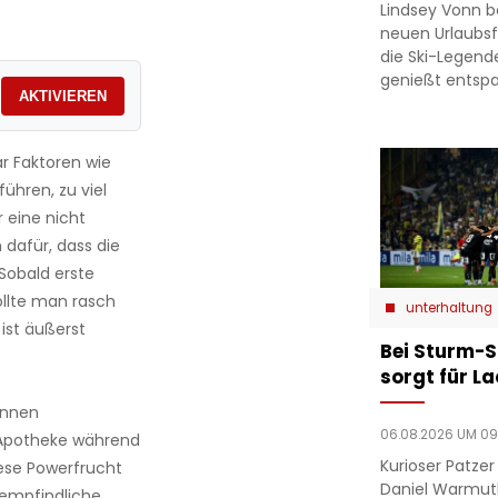
Lindsey Vonn b
neuen Urlaubsfo
die Ski-Legend
genießt entsp
AKTIVIEREN
r Faktoren wie
ühren, zu viel
 eine nicht
 dafür, dass die
Sobald erste
ollte man rasch
unterhaltung
ist äußerst
Bei Sturm-S
sorgt für L
önnen
06.08.2026 UM 09
r Apotheke während
Kurioser Patze
ese Powerfrucht
Daniel Warmut
 empfindliche