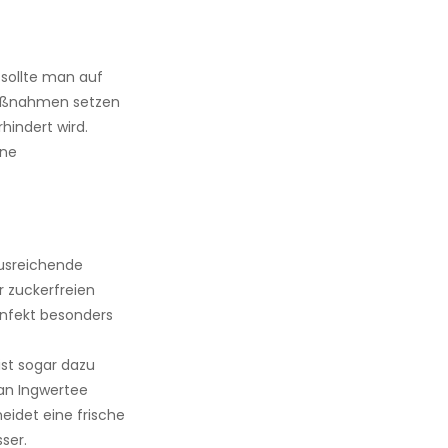
sollte man auf
Maßnahmen setzen
hindert wird.
ine
ausreichende
r zuckerfreien
infekt besonders
st sogar dazu
man Ingwertee
eidet eine frische
ser.