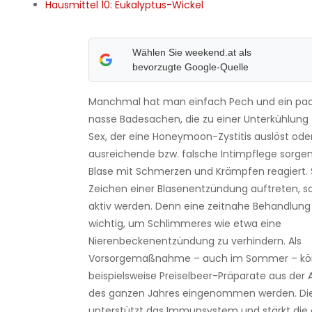
Hausmittel 10: Eukalyptus-Wickel
Wählen Sie weekend.at als
bevorzugte Google-Quelle
Manchmal hat man einfach Pech und ein paa
nasse Badesachen, die zu einer Unterkühlung f
Sex, der eine Honeymoon-Zystitis auslöst oder
ausreichende bzw. falsche Intimpflege sorgen
Blase mit Schmerzen und Krämpfen reagiert. 
Zeichen einer Blasenentzündung auftreten, s
aktiv werden. Denn eine zeitnahe Behandlung 
wichtig, um Schlimmeres wie etwa eine
Nierenbeckenentzündung zu verhindern. Als
Vorsorgemaßnahme – auch im Sommer – k
beispielsweise Preiselbeer-Präparate aus de
des ganzen Jahres eingenommen werden. Di
unterstützt das Immunsystem und stärkt die