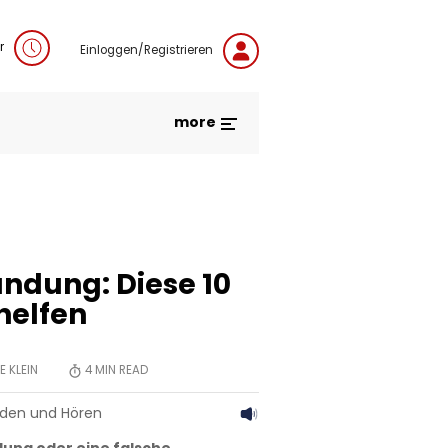
r
Einloggen/Registrieren
more
ndung: Diese 10
helfen
E KLEIN
4
MIN READ
aden und Hören