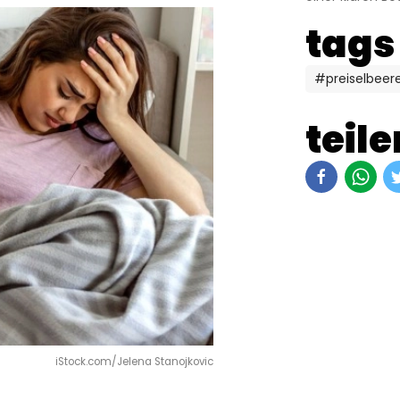
tags
#preiselbeer
teile
iStock.com/Jelena Stanojkovic