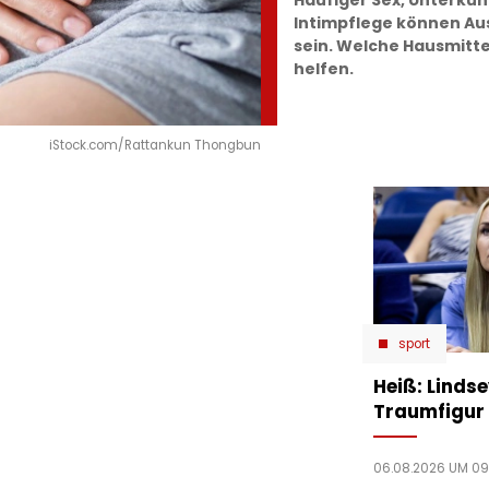
Häufiger Sex, Unterküh
Intimpflege können Au
sein. Welche Hausmitt
helfen.
iStock.com/Rattankun Thongbun
sport
Heiß: Linds
Traumfigur 
06.08.2026 UM 09