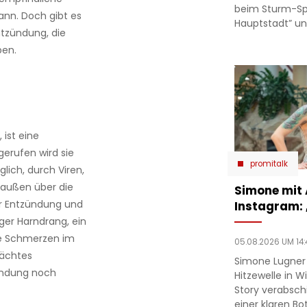
beim Sturm-Spie
ann. Doch gibt es
Hauptstadt” un
tzündung, die
ben.
 ist eine
erufen wird sie
promitalk
glich, durch Viren,
n außen über die
Simone mit
er Entzündung und
Instagram:
ger Harndrang, ein
e Schmerzen im
05.08.2026 UM 14:
wächtes
Simone Lugner
ündung noch
Hitzewelle in W
Story verabsc
einer klaren Bo