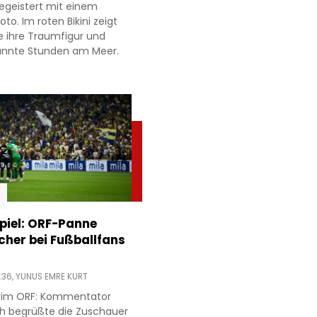
egeistert mit einem
to. Im roten Bikini zeigt
e ihre Traumfigur und
annte Stunden am Meer.
piel: ORF-Panne
acher bei Fußballfans
:36,
YUNUS EMRE KURT
r im ORF: Kommentator
h begrüßte die Zuschauer