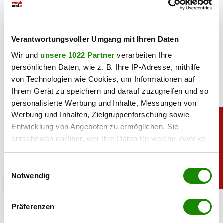
06.08.2026 UM 09:28,
JOVANA BOROJEVIC
Lindsey Vonn begeistert mit einem neuen Urlaubsfoto. Im
roten Bikini zeigt die Ski-Legende ihre Traumfigur und
Verantwortungsvoller Umgang mit Ihren Daten
genießt entspannte Stunden am Meer.
Wir und
unsere 1022 Partner
verarbeiten Ihre
persönlichen Daten, wie z. B. Ihre IP-Adresse, mithilfe
von Technologien wie Cookies, um Informationen auf
Ihrem Gerät zu speichern und darauf zuzugreifen und so
personalisierte Werbung und Inhalte, Messungen von
Werbung und Inhalten, Zielgruppenforschung sowie
Entwicklung von Angeboten zu ermöglichen. Sie
entscheiden darüber, wer Ihre Daten für welche Zwecke
nutzt. Sie können Ihre Einwilligung jederzeit über die
Cookie-Erklärung oder durch Klicken auf das Privacy
Einwilligungsauswahl
Trigger Symbol ändern oder widerrufen
Notwendig
promitalk
Wenn Sie es erlauben, würden wir auch gerne:
Simone mit Ansage auf Instagram: „Komm nie
Präferenzen
Informationen über Ihre geografische Lage
wieder”