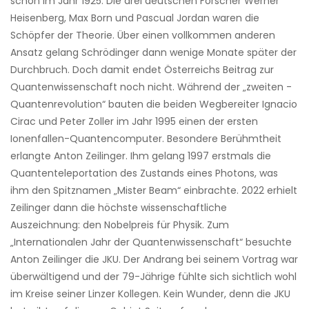
schon im Jahr 1925. Die drei deutschen Forscher Werner
Heisenberg, Max Born und Pascual Jordan waren die
Schöpfer der Theorie. Über einen vollkommen anderen
Ansatz gelang Schrödinger dann wenige Monate später der
Durchbruch. Doch damit endet Österreichs Beitrag zur
Quantenwissenschaft noch nicht. Während der „zweiten ­
Quantenrevolution“ bauten die beiden Weg­bereiter Ignacio
Cirac und Peter Zoller im Jahr 1995 einen der ersten
Ionenfallen-Quantencomputer. Besondere Berühmtheit
erlangte Anton Zeilinger. Ihm gelang 1997 erstmals die
Quantenteleportation des Zustands eines Photons, was
ihm den Spitznamen „Mister Beam“ einbrachte. 2022 erhielt
Zeilinger dann die höchste wissenschaftliche
Auszeichnung: den Nobelpreis für Physik. Zum
„Internationalen Jahr der Quantenwissenschaft“ besuchte
Anton Zeilinger die JKU. Der Andrang bei seinem Vortrag war
überwältigend und der 79-Jährige fühlte sich sichtlich wohl
im Kreise seiner Linzer Kollegen. Kein Wunder, denn die JKU