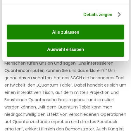
Am SCCH arbeitet ein Team für Quanten­
SCCH
verarbeitet werden, und legen Sie Ihre Präferenzen im
computing an den Anwendungsfällen von
Abschnitt Einzelheiten
fest.
morgen.
Details zeigen
Die Physik dirigiert
Alle zulassen
Der Nobelpreis-Gewinn und das Quantenjahr haben das
Interesse der Menschen in Österreich befeuert. Hillmich
erzählt von hoher Neugier vonseiten der Unternehmen: „Wir
Auswahl erlauben
bekommen derzeit viele Anfragen aus der Wirtschaft.
Menschen rufen uns an und sagen: ‚Uns interessieren
Quantencomputer, können Sie uns das erklären?‘“ Um
genau das zu schaffen, hat das SCCH ein besonderes Tool
entwickelt: den „Quantum Table“. Dabei handelt es sich um
einen interaktiven Tisch, auf dem mittels Projektion und
Bausteinen ­Quantenschaltkreise gebaut und simuliert
werden können. „Mit dem Quantum Table kann man
niedrigschwellig den Effekt von verschiedenen Operationen
auf Quantenzustände erproben und direktes Feedback
erhalten“, erklärt Hillmich den Demonstrator. Auch Küng ist