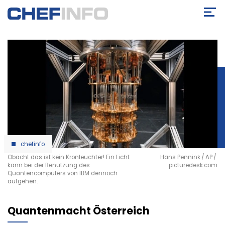
Direkt
zum
Inhalt
chefinfo
Obacht das ist kein Kronleuchter! Ein Licht
Hans Pennink / AP /
kann bei der Benutzung des
picturedesk.com
Quantencomputers von IBM dennoch
aufgehen.
Quantenmacht Österreich