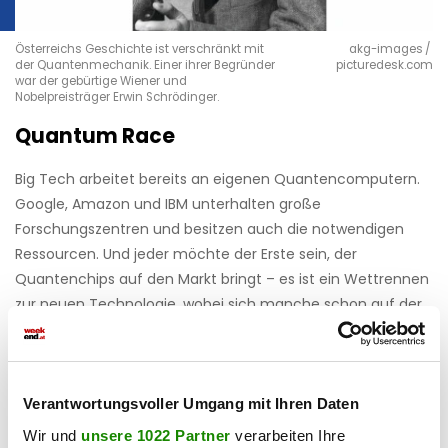
Österreichs Geschichte ist verschränkt mit
akg-images /
der Quantenmechanik. Einer ihrer Begründer
picturedesk.com
war der gebürtige Wiener und
Nobelpreisträger Erwin Schrödinger.
Quantum Race
Big Tech arbeitet bereits an eigenen Quantencomputern.
Google, Amazon und IBM unterhalten große
Forschungszentren und besitzen auch die notwendigen
Ressourcen. Und jeder möchte der Erste sein, der
Quantenchips auf den Markt bringt – es ist ein Wettrennen
zur neuen Technologie, wobei sich manche schon auf der
Zielgeraden wähnen. ­Google und Microsoft sehen sich
weniger als ein Jahrzehnt vom kommerziellen
Quantencomputer entfernt. Während andere noch an den
Chips schrauben, ist das SCCH auf die Vorbereitung
Verantwortungsvoller Umgang mit Ihren Daten
konzentriert. Denn wenn die Hardware ­skalierbar sein wird,
Wir und
unsere 1022 Partner
verarbeiten Ihre