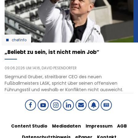
chefinfo
„Beliebt zu sein, ist nicht mein Job“
09.06.2026 UM 14:16,
DAVID PESENDORFER
Siegmund Gruber, streitbarer CEO des neuen
Fußballmeisters LASK, spricht über seinen offensiven
Führungsstil und weshalb er Konflikten nicht ausweicht.
Social
Footer
Content Studio
Mediadaten
Impressum
AGB
links
Datenschutzhinweis
ePaper
Kontakt