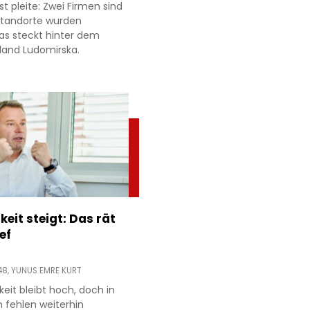
t pleite: Zwei Firmen sind
 Standorte wurden
as steckt hinter dem
land Ludomirska.
keit steigt: Das rät
ef
48,
YUNUS EMRE KURT
gkeit bleibt hoch, doch in
n fehlen weiterhin