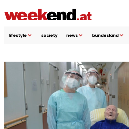
Direkt
zum
Inhalt
lifestyle
society
news
bundesland