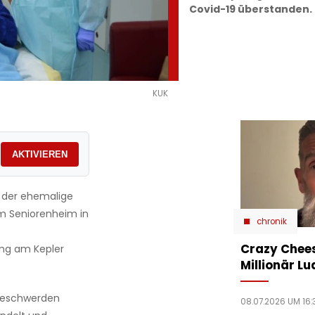
Covid-19 überstanden.
KUK
AKTIVIEREN
 der ehemalige
im Seniorenheim in
chronik
Crazy Chees
ung am Kepler
Millionär Lu
-Beschwerden
08.07.2026 UM 16: