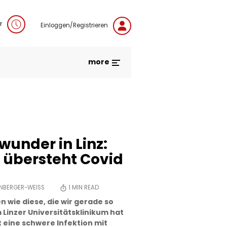
r
Einloggen/Registrieren
more
under in Linz:
r übersteht Covid
NBERGER-WEISS
1
MIN READ
n wie diese, die wir gerade so
Linzer Universitätsklinikum hat
t eine schwere Infektion mit