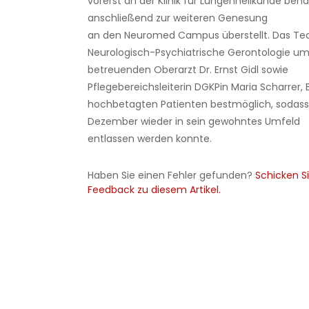
vorerst an der Klinik für Lungenheilkunde beh
anschließend zur weiteren Genesung
an den Neuromed Campus überstellt. Das Team
Neurologisch-Psychiatrische Gerontologie u
betreuenden Oberarzt Dr. Ernst Gidl sowie
Pflegebereichsleiterin DGKPin Maria Scharrer
hochbetagten Patienten bestmöglich, sodass
Dezember wieder in sein gewohntes Umfeld
entlassen werden konnte.
Haben Sie einen Fehler gefunden?
Schicken Si
Feedback zu diesem Artikel.