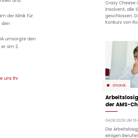
andelt und
Crazy Cheese is
insolvent, alle
geschlossen. D
 der Klinik für
Konkurs von Ro
m den
, BA umsorgte den
 er am 2.
e uns Ihr
chronik
Arbeitslosig
der AMS-Ch
04.08.2026 UM 13:
Die Arbeitslosi
einigen Berufe