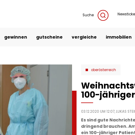
Newsticke
Suche
gewinnen
gutscheine
vergleiche
immobilien
oberösterreich
Weihnachtsw
100-jährige
03.12.2020 UM 12:07,
LUKAS STEI
Es sind gute Nachrichte
dringend brauchen. Am 
ein 100-jähriger Patien