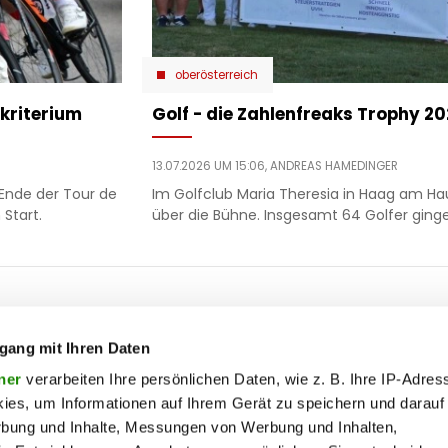
oberösterreich
kriterium
Golf - die Zahlenfreaks Trophy 2
13.07.2026 UM 15:06,
ANDREAS HAMEDINGER
Ende der Tour de
Im Golfclub Maria Theresia in Haag am Ha
Start.
über die Bühne. Insgesamt 64 Golfer ginge
ooter
 & motor
liebe
ty
politik
gang mit Ihren Daten
op
Soc
ik
reise
ner
verarbeiten Ihre persönlichen Daten, wie z. B. Ihre IP-Adress
ies, um Informationen auf Ihrem Gerät zu speichern und darauf
on
society
rbung und Inhalte, Messungen von Werbung und Inhalten,
ss
sport