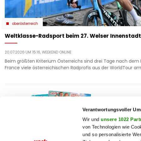
oberösterreich
Weltklasse-Radsport beim 27. Welser Innenstadt
20.07.2026 UM 15:16,
WEEKEND ONLINE
Beim größten Kriterium Österreichs sind drei Tage nach dem 
France viele österreichischen Radprofis aus der WorldTour am 
F
auto
beau
Verantwortungsvoller Um
T
chron
Wir und
unsere 1022 Part
von Technologien wie Cook
fashi
und so personalisierte We
fitne