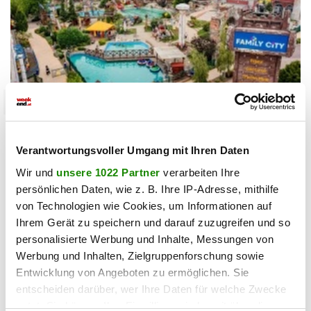
niederösterreich
Goldgräberstimmung in der Family City
Verantwortungsvoller Umgang mit Ihren Daten
15.06.2026 UM 13:22,
ANDI DIRNBERGER
Wir und
unsere 1022 Partner
verarbeiten Ihre
Am 27. Juni findet in der Family City eine besondere
persönlichen Daten, wie z. B. Ihre IP-Adresse, mithilfe
Schatzsuche statt. Als Hauptpreis wartet ein Goldnugget im
von Technologien wie Cookies, um Informationen auf
Wert von 2.000 Euro.
Ihrem Gerät zu speichern und darauf zuzugreifen und so
personalisierte Werbung und Inhalte, Messungen von
Werbung und Inhalten, Zielgruppenforschung sowie
Entwicklung von Angeboten zu ermöglichen. Sie
entscheiden darüber, wer Ihre Daten für welche Zwecke
nutzt. Sie können Ihre Einwilligung jederzeit über die