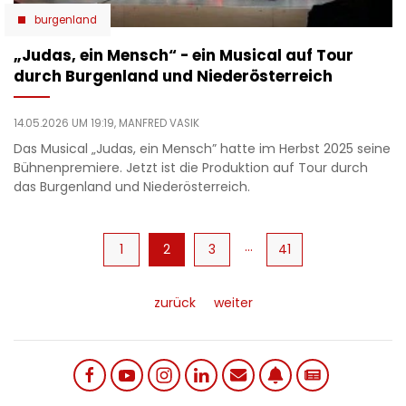
burgenland
„Judas, ein Mensch“ - ein Musical auf Tour
durch Burgenland und Niederösterreich
14.05.2026 UM 19:19,
MANFRED VASIK
Das Musical „Judas, ein Mensch” hatte im Herbst 2025 seine
Bühnenpremiere. Jetzt ist die Produktion auf Tour durch
das Burgenland und Niederösterreich.
Seitennummerierung
…
1
Aktuelle
2
Page
3
41
Seite
zurück
weiter