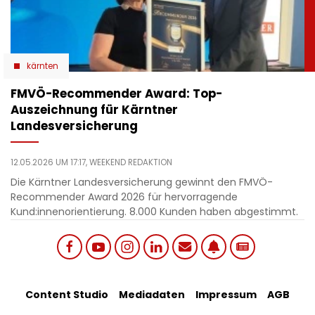
kärnten
​FMVÖ-Recommender Award: Top-
Auszeichnung für Kärntner
Landesversicherung
12.05.2026 UM 17:17,
WEEKEND REDAKTION
Die Kärntner Landesversicherung gewinnt den FMVÖ-
Recommender Award 2026 für hervorragende
Kund:innenorientierung. 8.000 Kunden haben abgestimmt.
Social
Footer
Content Studio
Mediadaten
Impressum
AGB
links