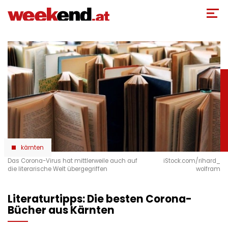
Direkt
zum
Inhalt
kärnten
Das Corona-Virus hat mittlerweile auch auf
iStock.com/rihard_
die literarische Welt übergegriffen
wolfram
Literaturtipps: Die besten Corona-
Bücher aus Kärnten