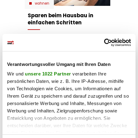
wohnen
Sparen beim Hausbau in
einfachen Schritten
26.11.2024 UM 09:00,
JACQUELINE KLEIN
Ein Haus zu bauen, ist natürlich nicht
billig. Immer wieder steigen die
Baukosten. Dazu die besten Tipps, wie
Verantwortungsvoller Umgang mit Ihren Daten
man beim Hausbau sparen kann.
Wir und
unsere 1022 Partner
verarbeiten Ihre
persönlichen Daten, wie z. B. Ihre IP-Adresse, mithilfe
von Technologien wie Cookies, um Informationen auf
Ihrem Gerät zu speichern und darauf zuzugreifen und so
personalisierte Werbung und Inhalte, Messungen von
Werbung und Inhalten, Zielgruppenforschung sowie
Entwicklung von Angeboten zu ermöglichen. Sie
entscheiden darüber, wer Ihre Daten für welche Zwecke
wohnen
nutzt. Sie können Ihre Einwilligung jederzeit über die
Ab wann ist ein Haus