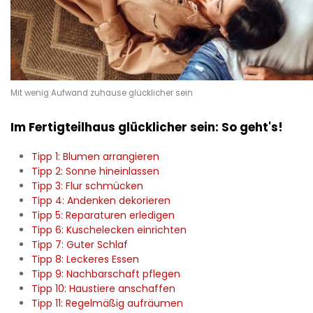
Mit wenig Aufwand zuhause glücklicher sein
Im Fertigteilhaus glücklicher sein: So geht's!
Tipp 1: Blumen arrangieren
Tipp 2: Sonne hineinlassen
Tipp 3: Flur schmücken
Tipp 4: Andenken dekorieren
Tipp 5: Reparaturen erledigen
Tipp 6: Kuschelecken einrichten
Tipp 7: Guter Schlaf
Tipp 8: Leckeres Essen
Tipp 9: Nachbarschaft pflegen
Tipp 10: Haustiere anschaffen
Tipp 11: Regelmäßig aufräumen