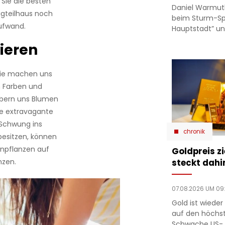
Sie die besten
Daniel Warmut
igteilhaus noch
beim Sturm-Spie
Aufwand.
Hauptstadt” un
ieren
 sie machen uns
n Farben und
ubern uns Blumen
ne extravagante
Schwung ins
chronik
 besitzen, können
ünpflanzen auf
Goldpreis zi
steckt dahi
nzen.
07.08.2026 UM 09
Gold ist wieder 
auf den höchst
Schwache US-J