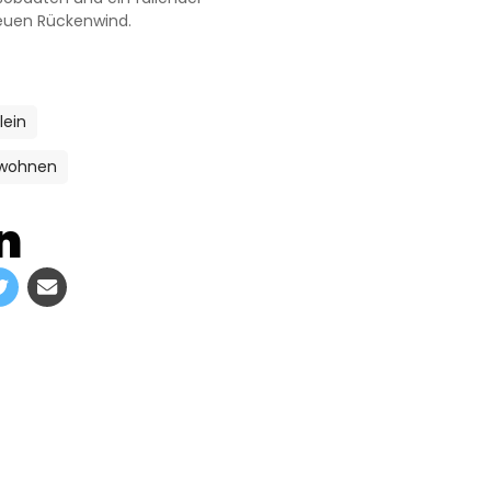
neuen Rückenwind.
lein
 wohnen
n