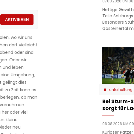
07.08.2026 UM 08
Heftige Gewit
Teile Salzburgs
AKTIVIEREN
Besonders Stuh
Gasteinertal 
olen, wo wir uns
hen dort vielleicht
abend oder sind
en. Oder wir
n und leben
 es eine Umgebung,
t gelingt dies
t zu Zeit kann es
unterhaltung
 überlegen, ob man
Bei Sturm-S
g vornehmen
sorgt für L
her oder viel
on kleine
06.08.2026 UM 09
wieder neu
Kurioser Patze