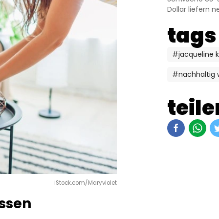
Dollar liefern 
tags
#jacqueline k
#nachhaltig
teile
iStock.com/Maryviolet
assen