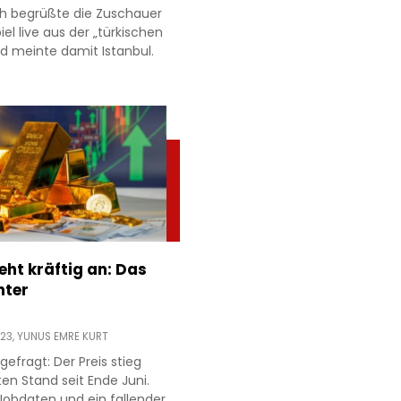
h begrüßte die Zuschauer
l live aus der „türkischen
d meinte damit Istanbul.
eht kräftig an: Das
nter
:23,
YUNUS EMRE KURT
gefragt: Der Preis stieg
en Stand seit Ende Juni.
obdaten und ein fallender