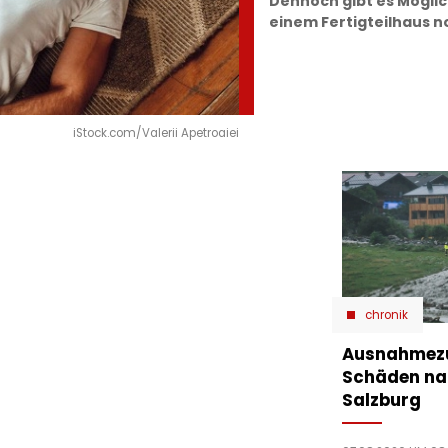
Dennoch gibt es Möglic
einem Fertigteilhaus no
iStock.com/Valerii Apetroaiei
chronik
Ausnahmezu
Schäden nac
Salzburg