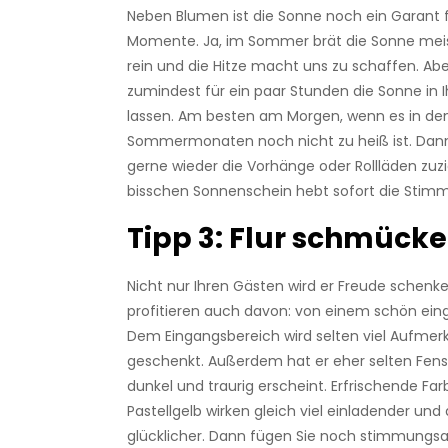
Neben Blumen ist die Sonne noch ein Garant f
Momente. Ja, im Sommer brät die Sonne meis
rein und die Hitze macht uns zu schaffen. Ab
zumindest für ein paar Stunden die Sonne in 
lassen. Am besten am Morgen, wenn es in de
Sommermonaten noch nicht zu heiß ist. Dan
gerne wieder die Vorhänge oder Rollläden zuz
bisschen Sonnenschein hebt sofort die Stim
Tipp 3: Flur schmück
Nicht nur Ihren Gästen wird er Freude schenken
profitieren auch davon: von einem schön eing
Dem Eingangsbereich wird selten viel Aufmer
geschenkt. Außerdem hat er eher selten Fenst
dunkel und traurig erscheint. Erfrischende Far
Pastellgelb wirken gleich viel einladender un
glücklicher. Dann fügen Sie noch stimmungs