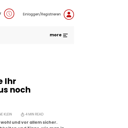
r
Einloggen/Registrieren
more
 Ihr
aus noch
E KLEIN
4
MIN READ
wohl und vor allem sicher.