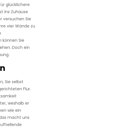
ür glücklichere
t ins Zuhause
er versuchen Sie
Ihre vier Wände zu
n
n können Sie
iehen. Doch ein
mung.
en
, Sie selbst
erichteten Flur.
ksamkeit
er, weshalb er
ben wie ein
d das macht uns
aufhellende