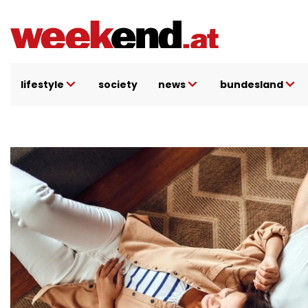
Direkt
zum
Inhalt
lifestyle
society
news
bundesland