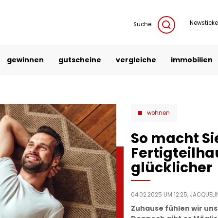
Newsticke
Suche
gewinnen
gutscheine
vergleiche
immobilien
wohnen
So macht Sie
Fertigteilh
glücklicher
04.02.2025 UM 12:25,
JACQUELIN
Zuhause fühlen wir uns 