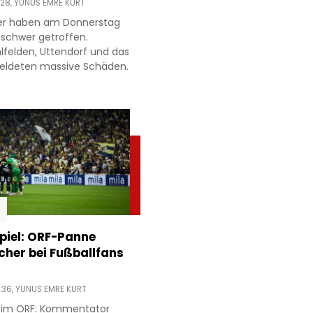
:28,
YUNUS EMRE KURT
ter haben am Donnerstag
 schwer getroffen.
lfelden, Uttendorf und das
meldeten massive Schäden.
piel: ORF-Panne
acher bei Fußballfans
:36,
YUNUS EMRE KURT
r im ORF: Kommentator