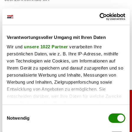
Haben Sie einen Fehler gefunden?
Schicken Sie uns Ihr
Feedback zu diesem Artikel.
Verantwortungsvoller Umgang mit Ihren Daten
teilen
Wir und
unsere 1022 Partner
verarbeiten Ihre
persönlichen Daten, wie z. B. Ihre IP-Adresse, mithilfe
von Technologien wie Cookies, um Informationen auf
Ihrem Gerät zu speichern und darauf zuzugreifen und so
personalisierte Werbung und Inhalte, Messungen von
Werbung und Inhalten, Zielgruppenforschung sowie
Entwicklung von Angeboten zu ermöglichen. Sie
entscheiden darüber, wer Ihre Daten für welche Zwecke
nutzt. Sie können Ihre Einwilligung jederzeit über die
Cookie-Erklärung oder durch Klicken auf das Privacy
Einwilligungsauswahl
Trigger Symbol ändern oder widerrufen
Notwendig
Wenn Sie es erlauben, würden wir auch gerne: