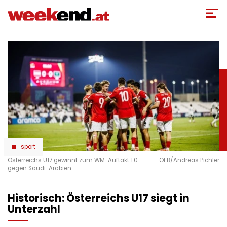
Direkt
zum
Inhalt
sport
Österreichs U17 gewinnt zum WM-Auftakt 1:0
ÖFB/Andreas Pichler
gegen Saudi-Arabien.
Historisch: Österreichs U17 siegt in
Unterzahl