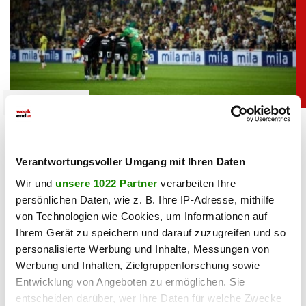
unterhaltung
Bei Sturm-Spiel: ORF-Panne sorgt für Lacher
bei Fußballfans
Verantwortungsvoller Umgang mit Ihren Daten
06.08.2026 UM 09:36,
YUNUS EMRE KURT
Wir und
unsere 1022 Partner
verarbeiten Ihre
Kurioser Patzer im ORF: Kommentator Daniel Warmuth
persönlichen Daten, wie z. B. Ihre IP-Adresse, mithilfe
begrüßte die Zuschauer beim Sturm-Spiel live aus der
von Technologien wie Cookies, um Informationen auf
„türkischen Hauptstadt” und meinte damit Istanbul.
Ihrem Gerät zu speichern und darauf zuzugreifen und so
personalisierte Werbung und Inhalte, Messungen von
Werbung und Inhalten, Zielgruppenforschung sowie
Entwicklung von Angeboten zu ermöglichen. Sie
entscheiden darüber, wer Ihre Daten für welche Zwecke