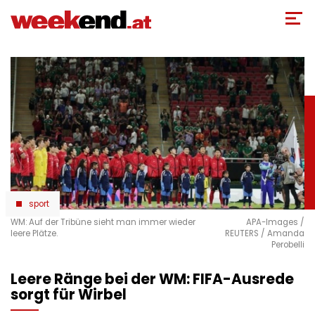
Direkt
zum
Inhalt
sport
WM: Auf der Tribüne sieht man immer wieder
APA-Images /
leere Plätze.
REUTERS / Amanda
Perobelli
Leere Ränge bei der WM: FIFA-Ausrede
sorgt für Wirbel