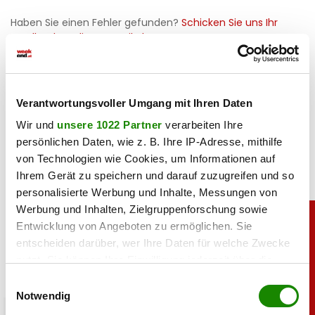
Haben Sie einen Fehler gefunden?
Schicken Sie uns Ihr
Feedback zu diesem Artikel.
teilen
Verantwortungsvoller Umgang mit Ihren Daten
Wir und
unsere 1022 Partner
verarbeiten Ihre
persönlichen Daten, wie z. B. Ihre IP-Adresse, mithilfe
von Technologien wie Cookies, um Informationen auf
Ihrem Gerät zu speichern und darauf zuzugreifen und so
personalisierte Werbung und Inhalte, Messungen von
Werbung und Inhalten, Zielgruppenforschung sowie
Entwicklung von Angeboten zu ermöglichen. Sie
entscheiden darüber, wer Ihre Daten für welche Zwecke
nutzt. Sie können Ihre Einwilligung jederzeit über die
Cookie-Erklärung oder durch Klicken auf das Privacy
Einwilligungsauswahl
Trigger Symbol ändern oder widerrufen
Notwendig
chronik