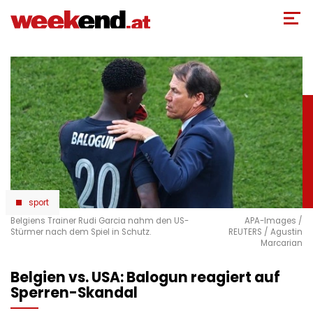
Direkt
zum
Inhalt
sport
Belgiens Trainer Rudi Garcia nahm den US-
APA-Images /
Stürmer nach dem Spiel in Schutz.
REUTERS / Agustin
Marcarian
Belgien vs. USA: Balogun reagiert auf
Sperren-Skandal