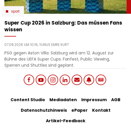
sport
Super Cup 2026 in Salzburg: Das müssen Fans
wissen
07.08.2026 UM 10:16,
YUNUS EMRE KURT
PSG gegen Aston Villa: Salzburg wird am 12. August zur
Bühne des UEFA Super Cups. Fanfest, Public Viewing,
Sperren und Shuttles sind geplant.
Social
Footer
Content Studio
Mediadaten
Impressum
AGB
links
Datenschutzhinweis
ePaper
Kontakt
Bottom
menu
Artikel-Feedback
Menu