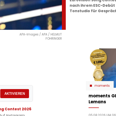
Eurovision Song Contes
nach ihrem ESC-Debüt
Tonstudio für Gespräc
APA-Images / APA / HELMUT
FOHRINGER
moments
AKTIVIEREN
moments GE
Lemans
ng Contest 2026
uf Instagram
05.08.2026 UM 06