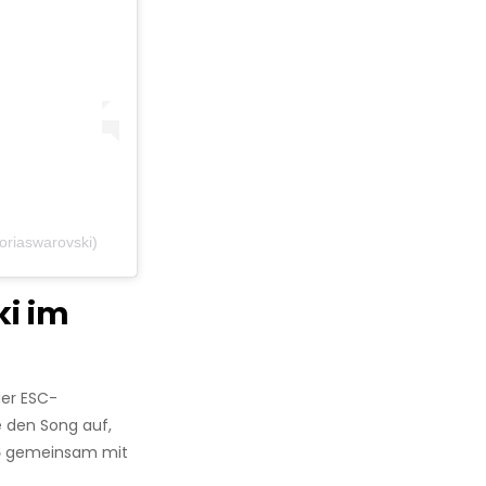
oriaswarovski)
i im
der ESC-
 den Song auf,
6
gemeinsam mit