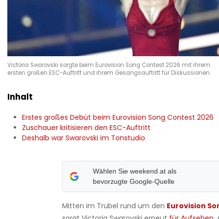
Victoria Swarovski sorgte beim Eurovision Song Contest 2026 mit ihrem
ersten großen ESC-Auftritt und ihrem Gesangsauftritt für Diskussionen.
Inhalt
Erstes großes Debüt beim Eurovision Song Contest 2026
Zuschauer kritisieren den ESC-Auftritt
Deshalb war Swarovski im Tonstudio
Wählen Sie weekend.at als
bevorzugte Google-Quelle
Mitten im Trubel rund um den
Eurovision So
sorgt Victoria Swarovski erneut
für Aufsehen.
A