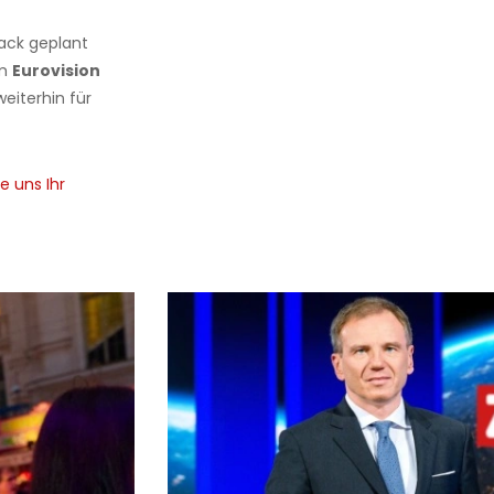
ack geplant
im
Eurovision
weiterhin für
e uns Ihr