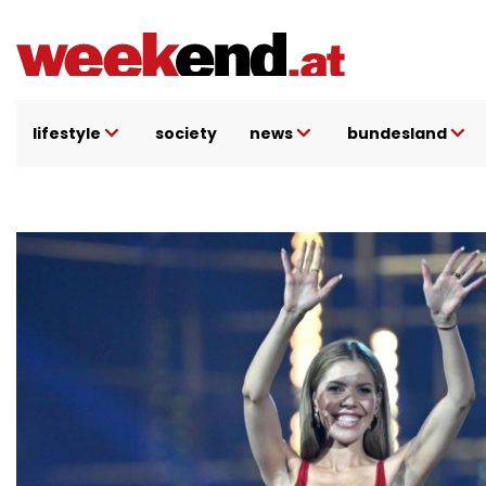
Direkt
zum
Inhalt
lifestyle
society
news
bundesland