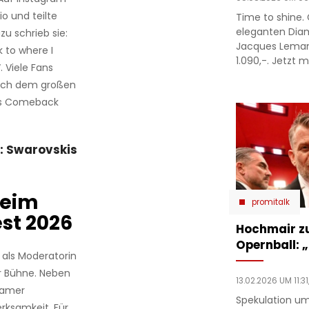
io und teilte
Time to shine. 
eleganten Dia
u schrieb sie:
Jacques Lema
k to where I
1.090,-. Jetzt m
. Viele Fans
 nach dem großen
hes Comeback
”: Swarovskis
beim
promitalk
st 2026
Hochmair zu
Opernball: „
 als Moderatorin
r Bühne. Neben
13.02.2026 UM 11:31
samer
Spekulation um
erksamkeit. Für