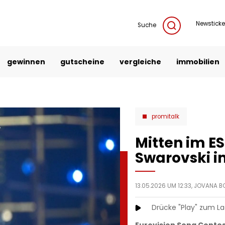
Newsticke
Suche
gewinnen
gutscheine
vergleiche
immobilien
promitalk
Mitten im E
Swarovski i
13.05.2026 UM 12:33,
JOVANA B
Drücke "Play" zum L