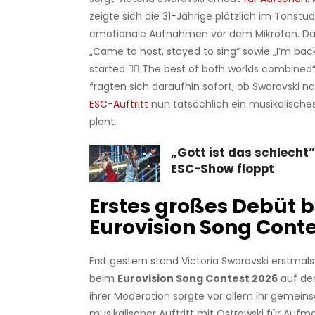
zeigte sich die 31-Jährige plötzlich im Tonstud
emotionale Aufnahmen vor dem Mikrofon. Daz
„Came to host, stayed to sing“ sowie „I’m bac
started ✌🏼 The best of both worlds combined“
fragten sich daraufhin sofort, ob Swarovski
ESC-Auftritt
nun tatsächlich ein musikalisc
plant.
„Gott ist das schlecht
ESC-Show floppt
Erstes großes Debüt 
Eurovision Song Conte
Erst gestern stand Victoria Swarovski erstmals
beim
Eurovision Song Contest 2026
auf de
ihrer Moderation sorgte vor allem ihr gemein
musikalischer Auftritt mit Ostrowski für Aufm