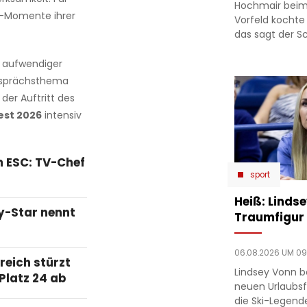
Hochmair beim
ve-Momente ihrer
Vorfeld kochte
das sagt der Sc
 aufwendiger
esprächsthema
der Auftritt des
est 2026
intensiv
m ESC: TV-Chef
sport
Heiß: Linds
ty-Star nennt
Traumfigur 
06.08.2026 UM 09
reich stürzt
Lindsey Vonn b
Platz 24 ab
neuen Urlaubsfo
die Ski-Legend