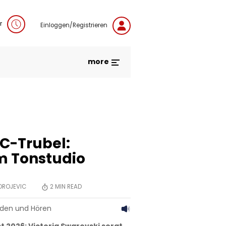
r
Einloggen/Registrieren
more
SC-Trubel:
m Tonstudio
OROJEVIC
2
MIN READ
aden und Hören