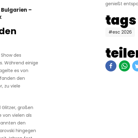
genießt entsp
 Bulgarien –
tags
k
 den
#esc 2026
teile
n Show des
. Während einige
agelte es von
mpfanden den
, zu viele
 Glitzer, großen
von vielen als
 nannten den
warovski hingegen