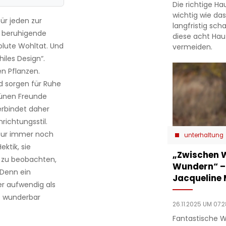
Die richtige Ha
wichtig wie da
für jeden zur
langfristig sch
e beruhigende
diese acht Hau
olute Wohltat. Und
vermeiden.
iles Design“.
en Pflanzen.
d sorgen für Ruhe
rünen Freunde
erbindet daher
richtungsstil.
atur immer noch
unterhaltung
ktik, sie
„Zwischen 
i zu beobachten,
Wundern“ –
 Denn ein
Jacqueline
er aufwendig als
e
wunderbar
26.11.2025 UM 07:2
Fantastische W