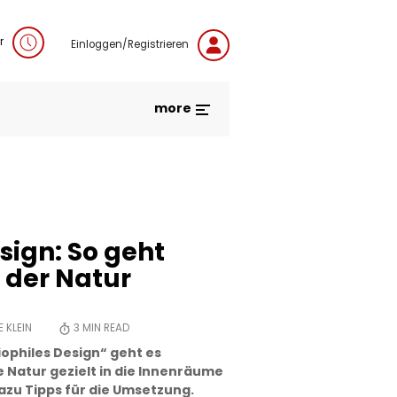
r
Einloggen/Registrieren
more
sign: So geht
 der Natur
 KLEIN
3
MIN READ
iophiles Design“ geht es
 Natur gezielt in die Innenräume
dazu Tipps für die Umsetzung.