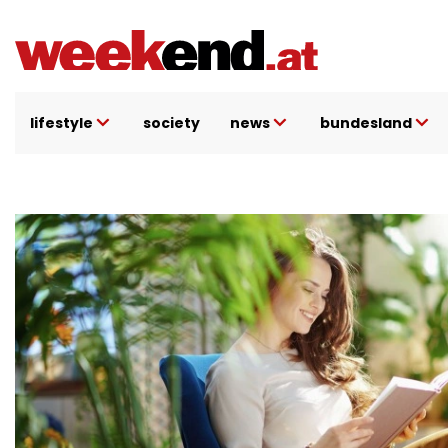
Direkt
zum
Inhalt
lifestyle
society
news
bundesland