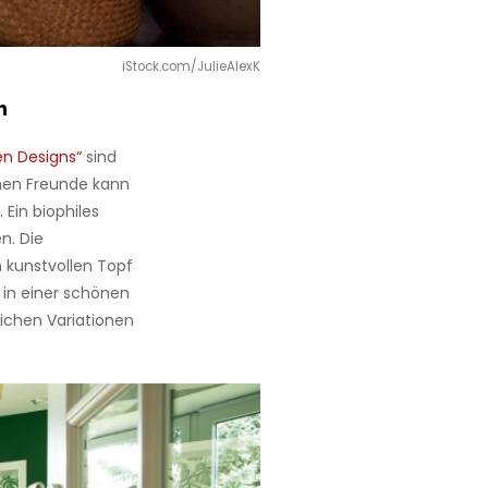
iStock.com/JulieAlexK
n
len Designs“
sind
ünen Freunde kann
 Ein biophiles
n. Die
 kunstvollen Topf
 in einer schönen
ichen Variationen