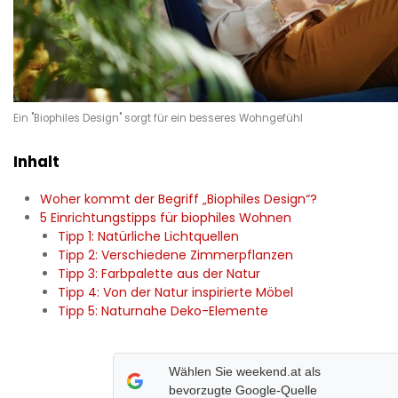
Ein "Biophiles Design" sorgt für ein besseres Wohngefühl
Inhalt
Woher kommt der Begriff „Biophiles Design“?
5 Einrichtungstipps für biophiles Wohnen
Tipp 1: Natürliche Lichtquellen
Tipp 2: Verschiedene Zimmerpflanzen
Tipp 3: Farbpalette aus der Natur
Tipp 4: Von der Natur inspirierte Möbel
Tipp 5: Naturnahe Deko-Elemente
Wählen Sie weekend.at als
bevorzugte Google-Quelle