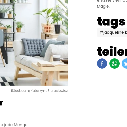
entsteht ein G
Magie.
tags
#jacqueline k
teile
iStock.com/KatarzynaBialasiewicz
r
se jede Menge