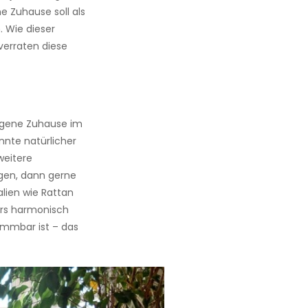
e Zuhause soll als
 Wie dieser
verraten diese
eigene Zuhause im
önnte natürlicher
weitere
rgen, dann gerne
ien wie Rattan
ers harmonisch
immbar ist – das