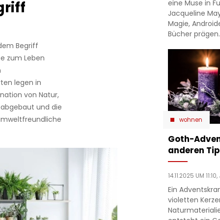
eine Muse in F
riff
Jacqueline May
Magie, Android
Bücher prägen
dem Begriff
iebe zum Leben
m
ten legen in
nation von Natur,
 abgebaut und die
 umweltfreundliche
wohnen
Goth-Adven
anderen Ti
14.11.2025 UM 11:10,
Ein Adventskran
violetten Kerze
Naturmateriali