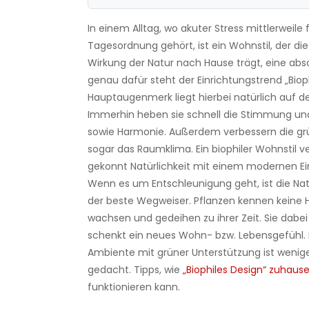
In einem Alltag, wo akuter Stress mittlerweile 
Tagesordnung gehört, ist ein Wohnstil, der di
Wirkung der Natur nach Hause trägt, eine abs
genau dafür steht der Einrichtungstrend „Bioph
Hauptaugenmerk liegt hierbei natürlich auf d
Immerhin heben sie schnell die Stimmung un
sowie Harmonie. Außerdem verbessern die g
sogar das Raumklima. Ein biophiler Wohnstil v
gekonnt Natürlichkeit mit einem modernen Ein
Wenn es um Entschleunigung geht, ist die N
der beste Wegweiser. Pflanzen kennen keine He
wachsen und gedeihen zu ihrer Zeit. Sie dabe
schenkt ein neues Wohn- bzw. Lebensgefühl.
Ambiente mit grüner Unterstützung ist wenig
gedacht. Tipps, wie
„Biophiles Design“ zuhaus
funktionieren kann.