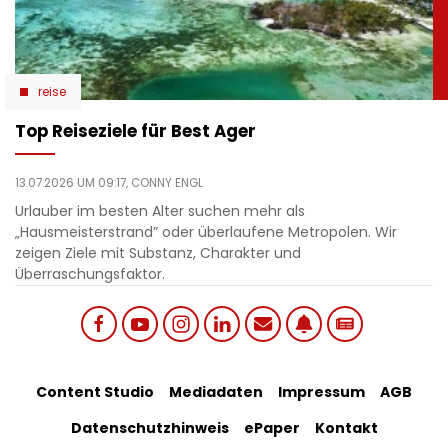
reise
Top Reiseziele für Best Ager
13.07.2026 UM 09:17,
CONNY ENGL
Urlauber im besten Alter suchen mehr als
„Hausmeisterstrand” oder überlaufene Metropolen. Wir
zeigen Ziele mit Substanz, Charakter und
Überraschungsfaktor.
Social
Footer
Content Studio
Mediadaten
Impressum
AGB
links
Datenschutzhinweis
ePaper
Kontakt
Bottom