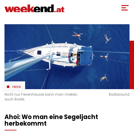
Direkt
zum
Inhalt
reise
Nicht nur Ferienhäuser kann man mieten,
Boataround
auch Boote.
Ahoi: Wo man eine Segeljacht
herbekommt