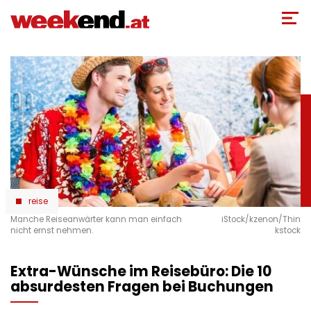
Direkt
zum
Inhalt
reise
Manche Reiseanwärter kann man einfach
iStock/kzenon/Thin
nicht ernst nehmen.
kstock
Extra-Wünsche im Reisebüro: Die 10
absurdesten Fragen bei Buchungen