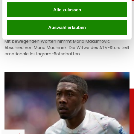
ATV-Star (37) verunglückt: So nimmt seine
Alle zulassen
Frau Abschied
Auswahl erlauben
03.08.2026 UM 13:47,
JOVANA BOROJEVIC
Mit bewegenden Worten nimmt Maria Maksimovic
Abschied von Mano Machinek. Die Witwe des ATV-Stars teilt
emotionale Instagram-Botschaften.