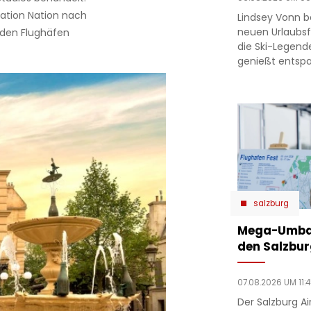
tation Nation nach
Lindsey Vonn b
neuen Urlaubsfo
 den Flughäfen
die Ski-Legend
genießt entsp
salzburg
Mega-Umbau
den Salzbur
07.08.2026 UM 11:
Der Salzburg Ai