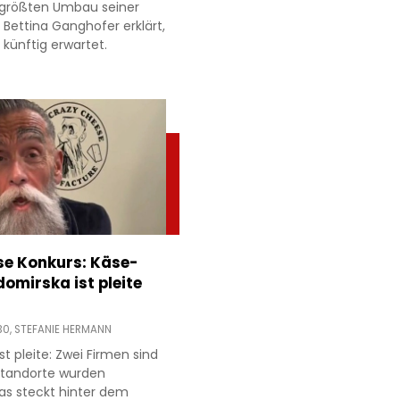
 größten Umbau seiner
 Bettina Ganghofer erklärt,
künftig erwartet.
e Konkurs: Käse-
domirska ist pleite
30,
STEFANIE HERMANN
t pleite: Zwei Firmen sind
 Standorte wurden
as steckt hinter dem