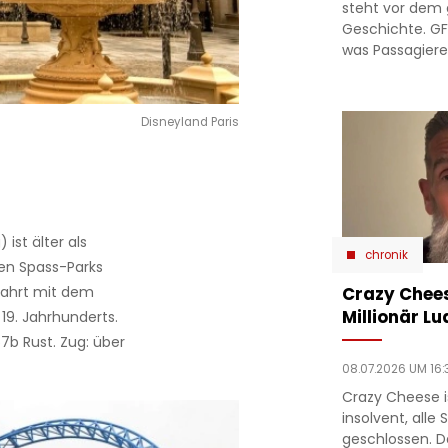
steht vor dem
Geschichte. GF
was Passagiere 
Disneyland Paris
ist älter als
chronik
ten Spass-Parks
 Fahrt mit dem
Crazy Chees
Millionär Lu
19. Jahrhunderts.
7b Rust. Zug: über
08.07.2026 UM 16:
Crazy Cheese is
insolvent, alle
geschlossen. D