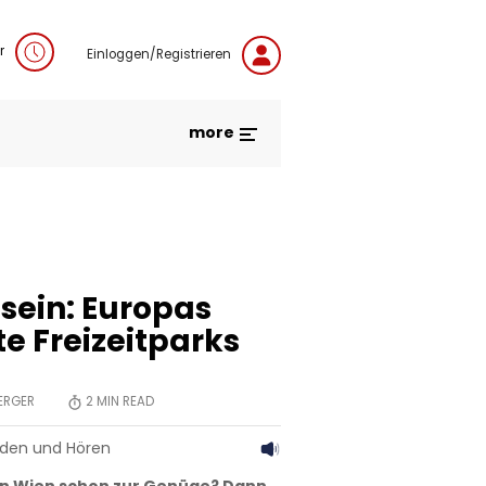
r
Einloggen/Registrieren
more
sein: Europas
e Freizeitparks
ERGER
2
MIN READ
aden und Hören