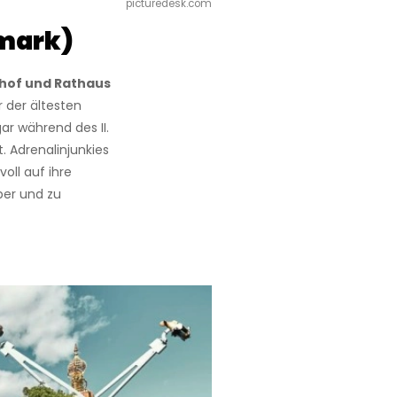
picturedesk.com
emark)
hof und Rathaus
r der ältesten
ar während des II.
. Adrenalinjunkies
ll auf ihre
ber und zu