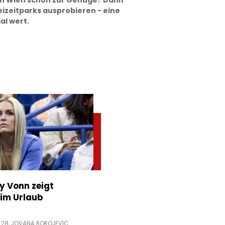
 in Wien schon zur Genüge? Dann
reizeitparks ausprobieren - eine
al wert.
ey Vonn zeigt
im Urlaub
:28,
JOVANA BOROJEVIC