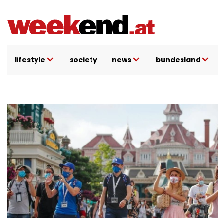
Direkt
zum
Inhalt
lifestyle
society
news
bundesland