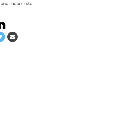
land Ludomirska.
n