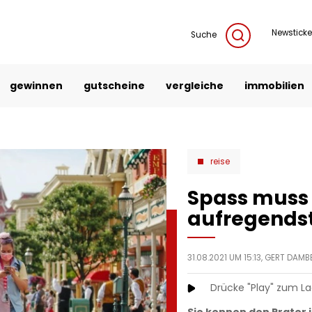
Newsticke
Suche
gewinnen
gutscheine
vergleiche
immobilien
reise
Spass muss 
aufregendst
31.08.2021 UM 15:13,
GERT DAMB
Drücke "Play" zum L