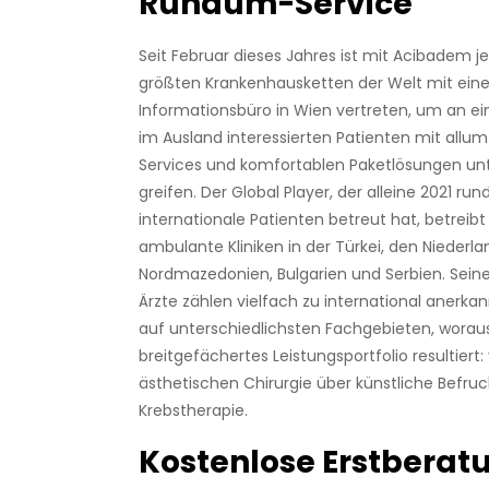
Rundum-Service
Seit Februar dieses Jahres ist mit Acibadem j
größten Krankenhausketten der Welt mit ei
Informationsbüro in Wien vertreten, um an e
im Ausland interessierten Patienten mit all
Services und komfortablen Paketlösungen unt
greifen. Der Global Player, der alleine 2021 ru
internationale Patienten betreut hat, betreibt 
ambulante Kliniken in der Türkei, den Niederla
Nordmazedonien, Bulgarien und Serbien. Sein
Ärzte zählen vielfach zu international anerkan
auf unterschiedlichsten Fachgebieten, worau
breitgefächertes Leistungsportfolio resultiert:
ästhetischen Chirurgie über künstliche Befruc
Krebstherapie.
Kostenlose Erstberat