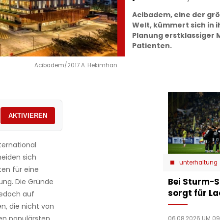
Acibadem, eine der gr
Welt, kümmert sich in 
Planung erstklassiger 
Patienten.
Acibadem/2017 A. Hekimhan
AKTIVIEREN
ternational
eiden sich
unterhaltung
ten für eine
Bei Sturm-S
lung. Die Gründe
sorgt für L
 jedoch auf
n, die nicht von
en populärsten
06.08.2026 UM 09