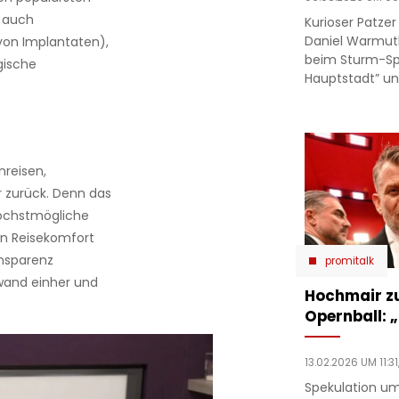
h auch
Kurioser Patze
Daniel Warmut
von Implantaten),
beim Sturm-Spie
gische
Hauptstadt” un
nreisen,
 zurück. Denn das
höchstmögliche
n Reisekomfort
ansparenz
promitalk
wand einher und
Hochmair zu
Opernball: „
13.02.2026 UM 11:31
Spekulation um