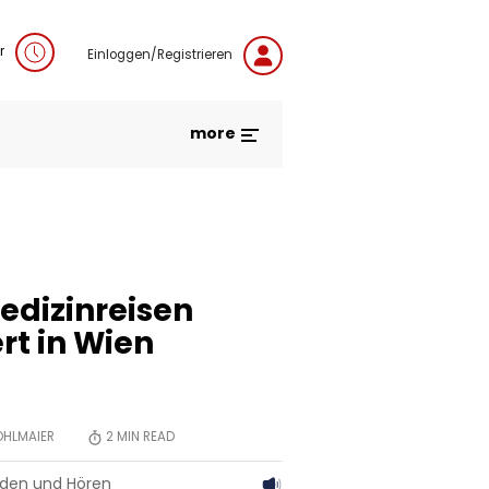
r
Einloggen/Registrieren
more
dizinreisen
rt in Wien
OHLMAIER
2
MIN READ
aden und Hören