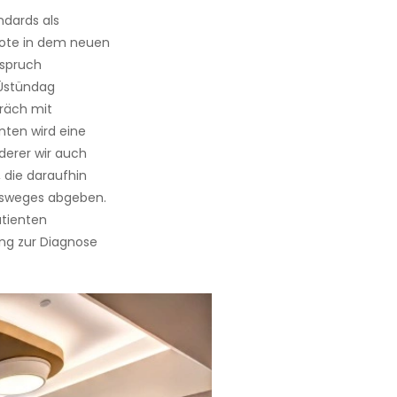
dards als
bote in dem neuen
nspruch
Üstündag
räch mit
ten wird eine
derer wir auch
 die daraufhin
gsweges abgeben.
atienten
ung zur Diagnose