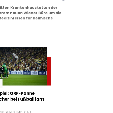
ößten Krankenhausketten der
ihrem neuen Wiener Büro um die
Medizinreisen für heimische
piel: ORF-Panne
acher bei Fußballfans
:36,
YUNUS EMRE KURT