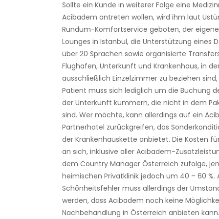
Sollte ein Kunde in weiterer Folge eine Medizin
Acibadem antreten wollen, wird ihm laut Üstü
Rundum-Komfortservice geboten, der eigene
Lounges in Istanbul, die Unterstützung eines 
über 20 Sprachen sowie organisierte Transfer
Flughafen, Unterkunft und Krankenhaus, in d
ausschließlich Einzelzimmer zu beziehen sind, 
Patient muss sich lediglich um die Buchung d
der Unterkunft kümmern, die nicht in dem Pak
sind. Wer möchte, kann allerdings auf ein Ac
Partnerhotel zurückgreifen, das Sonderkondit
der Krankenhauskette anbietet. Die Kosten fü
an sich, inklusive aller Acibadem-Zusatzleist
dem Country Manager Österreich zufolge, jen
heimischen Privatklinik jedoch um 40 – 60 %. A
Schönheitsfehler muss allerdings der Umstan
werden, dass Acibadem noch keine Möglichkei
Nachbehandlung in Österreich anbieten kann. 