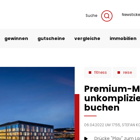
Newsticke
Suche
gewinnen
gutscheine
vergleiche
immobilien
fitness
reise
Premium-Me
unkomplizie
buchen
06.04.2022 UM 17:55,
STEFAN K
Drücke "Play" zum L