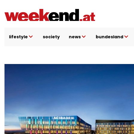
Direkt
zum
Inhalt
lifestyle
society
news
bundesland