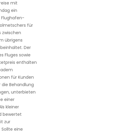
reise mit
ndag ein
 Flughafen-
Dolmetschers für
s zwischen
em übrigens
beinhaltet. Der
es Fluges sowie
etpreis enthalten
ibadem
ionen für Kunden
r die Behandlung
ungen, unterbieten
e einer
ls kleiner
d bewertet
t zur
Sollte eine