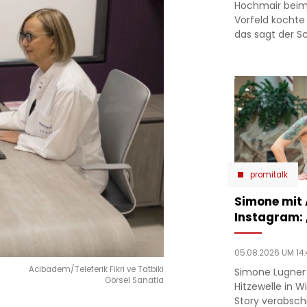
Hochmair beim
Vorfeld kochte
das sagt der Sc
promitalk
Simone mit
Instagram:
05.08.2026 UM 14:
Acibadem/Teleferik Fikri ve Tatbiki
Simone Lugner
Görsel Sanatla
Hitzewelle in W
Story verabsc