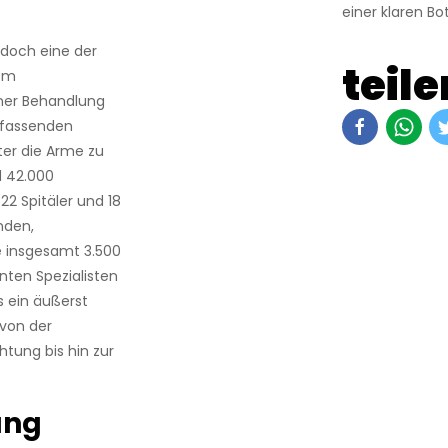
einer klaren Bo
edoch eine der
teile
nem
iner Behandlung
umfassenden
er die Arme zu
nd 42.000
22 Spitäler und 18
nden,
e insgesamt 3.500
nten Spezialisten
s ein äußerst
 von der
htung bis hin zur
ung