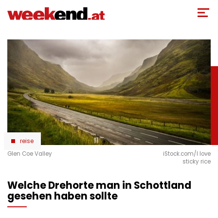
Direkt
zum
Inhalt
reise
Glen Coe Valley
iStock.com/I love
sticky rice
Welche Drehorte man in Schottland
gesehen haben sollte