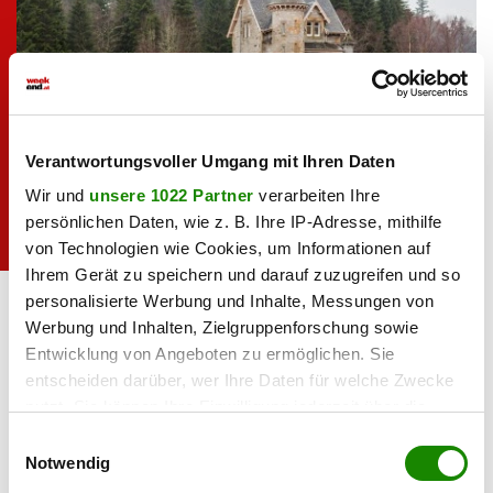
Verantwortungsvoller Umgang mit Ihren Daten
Wir und
unsere 1022 Partner
verarbeiten Ihre
persönlichen Daten, wie z. B. Ihre IP-Adresse, mithilfe
von Technologien wie Cookies, um Informationen auf
Ihrem Gerät zu speichern und darauf zuzugreifen und so
Ardverikie Estate
iStock.com/Michele
personalisierte Werbung und Inhalte, Messungen von
Vacchiano
Werbung und Inhalten, Zielgruppenforschung sowie
Ackergill Tower & Keiss Harbour
Entwicklung von Angeboten zu ermöglichen. Sie
entscheiden darüber, wer Ihre Daten für welche Zwecke
Für das idyllische Classiebawn Castle, das sich auf der
nutzt. Sie können Ihre Einwilligung jederzeit über die
irischen Halbinsel Mullaghmore befindet, kam in „The
Cookie-Erklärung oder durch Klicken auf das Privacy
Einwilligungsauswahl
Crown” der kolossale Ackergill Tower in der Grafschaft
Trigger Symbol ändern oder widerrufen
Notwendig
Caithness im Nordosten des Landes zum Einsatz. Als zweiter