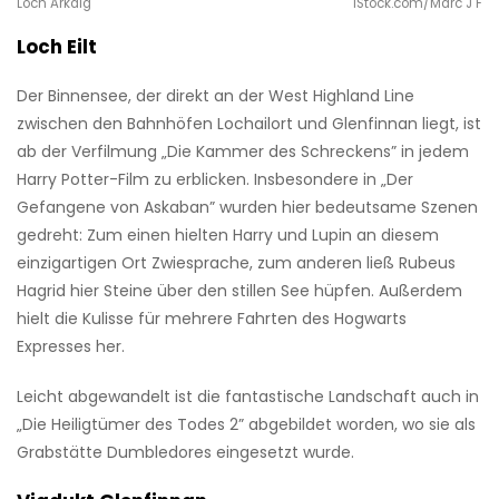
Loch Arkaig
iStock.com/Marc J F
Loch Eilt
Der Binnensee, der direkt an der West Highland Line
zwischen den Bahnhöfen Lochailort und Glenfinnan liegt, ist
ab der Verfilmung „Die Kammer des Schreckens” in jedem
Harry Potter-Film zu erblicken. Insbesondere in „Der
Gefangene von Askaban” wurden hier bedeutsame Szenen
gedreht: Zum einen hielten Harry und Lupin an diesem
einzigartigen Ort Zwiesprache, zum anderen ließ Rubeus
Hagrid hier Steine über den stillen See hüpfen. Außerdem
hielt die Kulisse für mehrere Fahrten des Hogwarts
Expresses her.
Leicht abgewandelt ist die fantastische Landschaft auch in
„Die Heiligtümer des Todes 2” abgebildet worden, wo sie als
Grabstätte Dumbledores eingesetzt wurde.