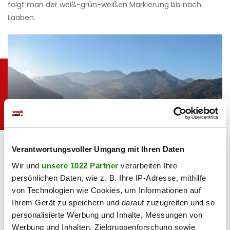
folgt man der weiß-grün-weißen Markierung bis nach
Laaben.
Anspruchsvolle Rundtour: von Furth auf das
Christian Handl /
Hocheck
imageBROKER /
Verantwortungsvoller Umgang mit Ihren Daten
picturedesk.com
Wir und
unsere 1022 Partner
verarbeiten Ihre
4. Vom „Tal der Wirte“ auf das
persönlichen Daten, wie z. B. Ihre IP-Adresse, mithilfe
Hocheck: Alpine Herausforderung
von Technologien wie Cookies, um Informationen auf
Ihrem Gerät zu speichern und darauf zuzugreifen und so
Furth an der Triesting wird seinem Beinamen „Tal der Wirte“
personalisierte Werbung und Inhalte, Messungen von
mehr als gerecht: Ein breites Angebot an kulinarischen
Werbung und Inhalten, Zielgruppenforschung sowie