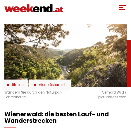
Direkt
zum
Inhalt
fitness
niederösterreich
Wandern Sie durch den Naturpark
Gerhard Wild /
Föhrenberge
picturedesk.com
Wienerwald: die besten Lauf- und
Wanderstrecken