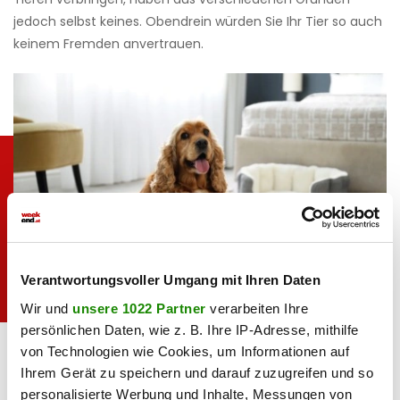
jedoch selbst keines. Obendrein würden Sie Ihr Tier so auch
keinem Fremden anvertrauen.
Verantwortungsvoller Umgang mit Ihren Daten
Wir und
unsere 1022 Partner
verarbeiten Ihre
persönlichen Daten, wie z. B. Ihre IP-Adresse, mithilfe
Bei Reisen: Freunde und Verwandte sind auch
iStock.com/Liudmil
von Technologien wie Cookies, um Informationen auf
tolle Tierbetreuer&nbsp;
a Chernetska
Ihrem Gerät zu speichern und darauf zuzugreifen und so
Tipp 8: Haushaltsbuch für das Haustier
personalisierte Werbung und Inhalte, Messungen von