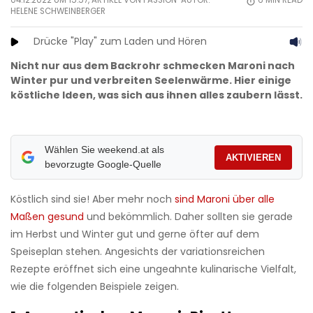
04.12.2022 UM 15:57, ARTIKEL VON PASSION-AUTOR:
6
MIN READ
HELENE SCHWEINBERGER
Drücke "Play" zum Laden und Hören
Nicht nur aus dem Backrohr schmecken Maroni nach
Winter pur und verbreiten Seelenwärme. Hier einige
köstliche Ideen, was sich aus ihnen alles zaubern lässt.
Wählen Sie weekend.at als
AKTIVIEREN
bevorzugte Google-Quelle
Köstlich sind sie! Aber mehr noch
sind Maroni über alle
Maßen gesund
und bekömmlich. Daher sollten sie gerade
im Herbst und Winter gut und gerne öfter auf dem
Speiseplan stehen. Angesichts der variationsreichen
Rezepte eröffnet sich eine ungeahnte kulinarische Vielfalt,
wie die folgenden Beispiele zeigen.