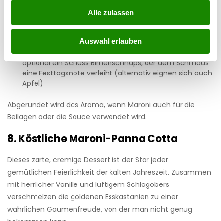
vermengen
Petersilie, gewürfelte Birnen und vorgegarte, gehackte
Alle zulassen
Maroni beimischen und mit Salz und Pfeffer
abschmecken
Auswahl erlauben
Weitere Gewürze können natürlich nach Bedarf und
Vorliebe hinzugefügt werden, zum Beispiel Majoran,
optional ein Schuss Birnenschnaps, der dem Schmaus
eine Festtagsnote verleiht (alternativ eignen sich auch
Äpfel)
Abgerundet wird das Aroma, wenn Maroni auch für die
Beilagen oder die Sauce verwendet wird.
8. Köstliche Maroni-Panna Cotta
Dieses zarte, cremige Dessert ist der Star jeder
gemütlichen Feierlichkeit der kalten Jahreszeit. Zusammen
mit herrlicher Vanille und luftigem Schlagobers
verschmelzen die goldenen Esskastanien zu einer
wahrlichen Gaumenfreude, von der man nicht genug