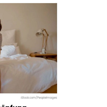
iStock.com/PeopleImages