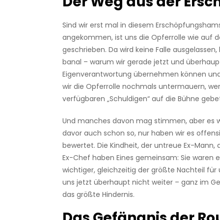
Der Weg aus der Ersc
Sind wir erst mal in diesem Erschöpfungsham
angekommen, ist uns die Opferrolle wie auf 
geschrieben. Da wird keine Falle ausgelassen,
banal – warum wir gerade jetzt und überhaup
Eigenverantwortung übernehmen können und 
wir die Opferrolle nochmals untermauern, wer
verfügbaren „Schuldigen“ auf die Bühne gebe
Und manches davon mag stimmen, aber es w
davor auch schon so, nur haben wir es offens
bewertet. Die Kindheit, der untreue Ex-Mann, d
Ex-Chef haben Eines gemeinsam: Sie waren e
wichtiger, gleichzeitig der größte Nachteil für 
uns jetzt überhaupt nicht weiter – ganz im Geg
das größte Hindernis.
Das Gefängnis der Ro