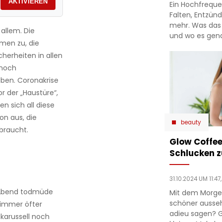
AKTIVIEREN
Ein Hochfreque
Falten, Entzün
mehr. Was das 
 allem. Die
und wo es gena
men zu, die
cherheiten in allen
 noch
ben. Coronakrise
r der „Haustüre“,
n sich all diese
on aus, die
beauty
braucht.
Glow Coffee
Schlucken z
31.10.2024 UM 11:47
m Abend todmüde
Mit dem Morge
schöner ausseh
r immer öfter
adieu sagen? Gl
nkarussell noch