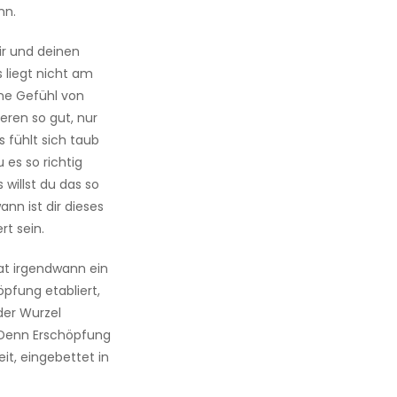
nn.
ir und deinen
s liegt nicht am
ene Gefühl von
eren so gut, nur
es fühlt sich taub
 es so richtig
 willst du das so
nn ist dir dieses
rt sein.
at irgendwann ein
pfung etabliert,
der Wurzel
n. Denn Erschöpfung
eit, eingebettet in