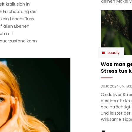
kleinen Makel 
 krallt sich in
e Erschöpfung der
kein Lebensfluss
uf allen Ebenen
sch mit
Dauerzustand kann
beauty
Was man ge
Stress tun 
30.10.2024 UM 18:1
Oxidativer Str
bestimmte Kran
beeinträchtigt
und leistet de
Wirksame Tipps