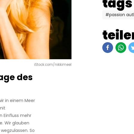
tags
#passion aut
teile
iStock.com/nikkimeel
rage des
wir in einem Meer
mit
n Einfluss mehr
e. Wir glauben
wegzulassen. So