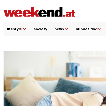
Direkt
zum
Inhalt
lifestyle
society
news
bundesland