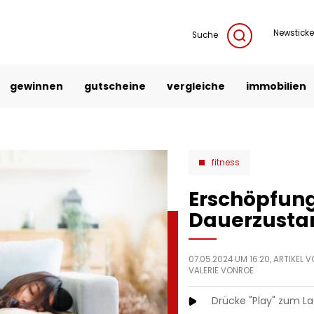
Newsticke
Suche
gewinnen
gutscheine
vergleiche
immobilien
fitness
Erschöpfung
Dauerzusta
07.05.2024 UM 16:20, ARTIKEL 
VALERIE VONROE
Drücke "Play" zum L