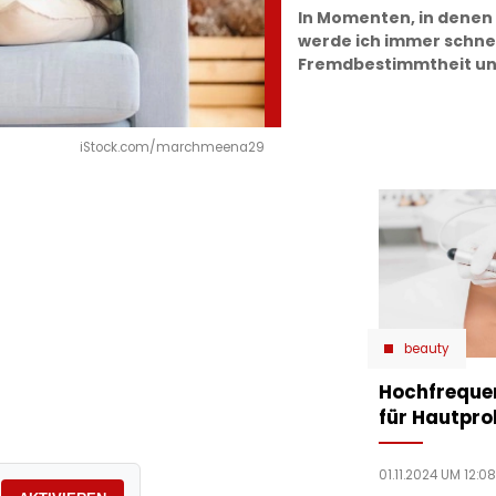
In Momenten, in dene
werde ich immer schnel
Fremdbestimmtheit und
iStock.com/marchmeena29
beauty
Hochfreque
für Hautpr
01.11.2024 UM 12:08