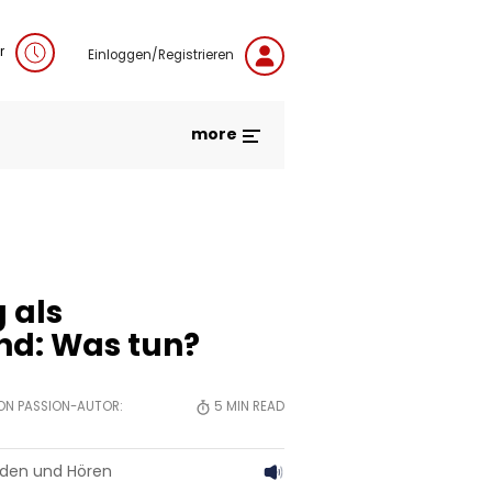
r
Einloggen/Registrieren
more
 als
nd: Was tun?
VON PASSION-AUTOR:
5
MIN READ
aden und Hören