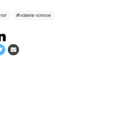
hor
#valerie vonroe
n