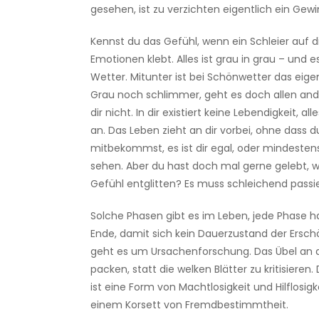
gesehen, ist zu verzichten eigentlich ein Gewi
Kennst du das Gefühl, wenn ein Schleier auf d
Emotionen klebt. Alles ist grau in grau – und e
Wetter. Mitunter ist bei Schönwetter das eig
Grau noch schlimmer, geht es doch allen and
dir nicht. In dir existiert keine Lebendigkeit, all
an. Das Leben zieht an dir vorbei, ohne dass du
mitbekommst, es ist dir egal, oder mindestens
sehen. Aber du hast doch mal gerne gelebt, wa
Gefühl entglitten? Es muss schleichend passie
Solche Phasen gibt es im Leben, jede Phase h
Ende, damit sich kein Dauerzustand der Erschö
geht es um Ursachenforschung. Das Übel an 
packen, statt die welken Blätter zu kritisiere
ist eine Form von Machtlosigkeit und Hilflosigk
einem Korsett von Fremdbestimmtheit.