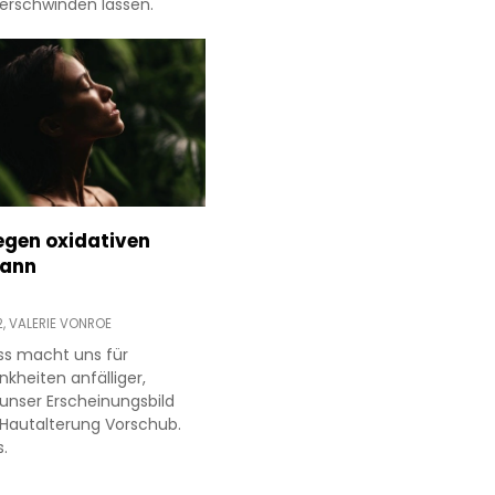
verschwinden lassen.
gen oxidativen
kann
2,
VALERIE VONROE
ess macht uns für
kheiten anfälliger,
 unser Erscheinungsbild
r Hautalterung Vorschub.
.