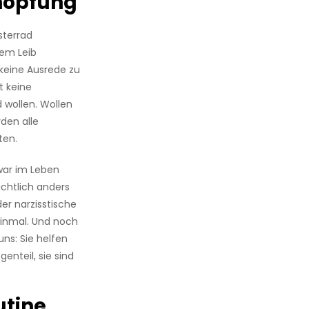
höpfung
sterrad
dem Leib
 keine Ausrede zu
t keine
wollen. Wollen
den alle
ten.
ar im Leben
ichtlich anders
er narzisstische
inmal. Und noch
uns: Sie helfen
enteil, sie sind
utine