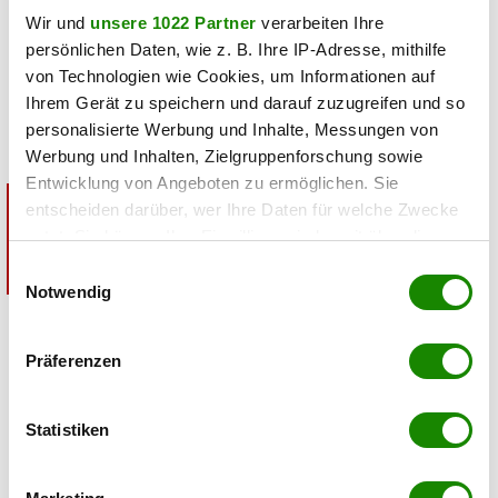
Wir und
unsere 1022 Partner
verarbeiten Ihre
ziehen – im Laufe des Films wird aus dem jungen Mädchen
persönlichen Daten, wie z. B. Ihre IP-Adresse, mithilfe
eine mutige Kämpferin. 2020 erschien der Disney-Film als
von Technologien wie Cookies, um Informationen auf
Realverfilmung neu. Die Geschichte von „Mulan” zeigt auf,
Ihrem Gerät zu speichern und darauf zuzugreifen und so
dass Mädchen
genauso viel erreichen können wie Jungs.
personalisierte Werbung und Inhalte, Messungen von
Werbung und Inhalten, Zielgruppenforschung sowie
Entwicklung von Angeboten zu ermöglichen. Sie
Content is blocked because the required cookie
entscheiden darüber, wer Ihre Daten für welche Zwecke
consent for "Marketing" has not been granted.
nutzt. Sie können Ihre Einwilligung jederzeit über die
Accept marketing cookies
Cookie-Erklärung oder durch Klicken auf das Privacy
Einwilligungsauswahl
Trigger Symbol ändern oder widerrufen
Notwendig
Wenn Sie es erlauben, würden wir auch gerne:
Präferenzen
Informationen über Ihre geografische Lage
erfassen, welche bis auf einige Meter genau sein
können
Statistiken
Ihr Gerät durch aktives Scannen nach
bestimmten Merkmalen (Fingerprinting) identifizieren