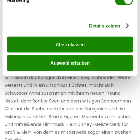
Marketing
Erfahren Sie mehr darüber, wie Ihre persönlichen Daten
verarbeitet werden, und legen Sie Ihre Präferenzen im
Abschnitt Einzelheiten
fest.
YouTube/Disney Schweiz
Details zeigen
6. Die Eiskönigin
Alle zulassen
Prinzessin Elsa von Arendelle besitzt außergewöhnliche
Zauberkräfte und ist in der Lage, Eis, Frost sowie Schnee zu
erzeugen. Je mehr sie versucht, ihre Kräfte zu verbergen
Auswahl erlauben
und zu kontrollieren, desto größer wird das Unglück: Als sie
schließlich das Königreich in einen ewig währenden Winter
versetzt und in ein Eisschloss flüchtet, macht sich
Schwester Anna zusammen mit ihrem neuen Freund
Kistoff, dem Rentier Sven und dem witzigen Schneemann
Olaf auf die Suche nach ihr, um das Königreich und die
Eiskönigin zu retten. Starke Figuren, Momente zum Lachen
und mitreißende Filmmusik – ein Disney-Meisterwerk für
Groß & Klein, von dem es
mittlerweile sogar einen zweiten
Teil gibt.