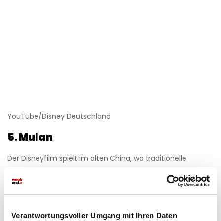
YouTube/Disney Deutschland
5. Mulan
Der Disneyfilm spielt im alten China, wo traditionelle
Geschlechterrollen gelten: Frauen müssen durch Anmut,
Schönheit und häusliche Talente punkten. Mulan passt
jedoch so gar nicht in dieses Bild.
Um ihre Familie zu
beschützen, verkleidet sich das mutige Mädchen
Verantwortungsvoller Umgang mit Ihren Daten
schließlich als Mann, um an Stelle des Vaters in den Krieg zu