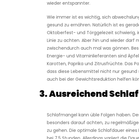
wieder entspannter.
Wie immer ist es wichtig, sich abwechslun
gesund zu ernähren. Natürlich ist es gerade 
Oktoberfest- und Törggelezeit schwierig, 
Linie zu achten. Aber hin und wieder darf 
zwischendurch auch mal was gönnen. Beso
Energie- und Vitaminlieferanten sind Äpfel,
Karotten, Paprika und Zitrusfrüchte. Das Pos
dass diese Lebensmittel nicht nur gesund 
auch bei der Gewichtsreduktion helfen kö
3. Ausreichend Schlaf
Schlafmangel kann üble Folgen haben. Des
besonders darauf achten, zu regelmäßigen
zu gehen. Die optimale Schlafdauer eines
bei 7,5 Stunden. Allerdings variiert die Da