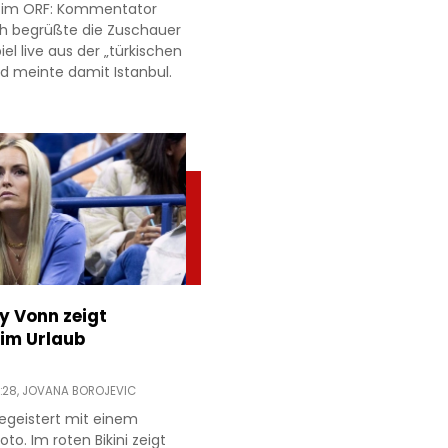
r im ORF: Kommentator
h begrüßte die Zuschauer
l live aus der „türkischen
d meinte damit Istanbul.
ey Vonn zeigt
im Urlaub
:28,
JOVANA BOROJEVIC
egeistert mit einem
to. Im roten Bikini zeigt