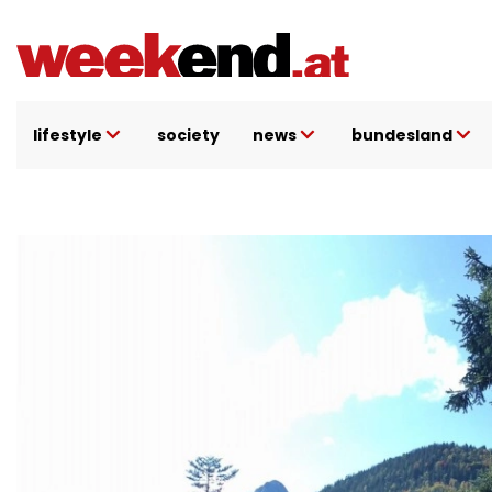
Direkt
zum
Inhalt
lifestyle
society
news
bundesland