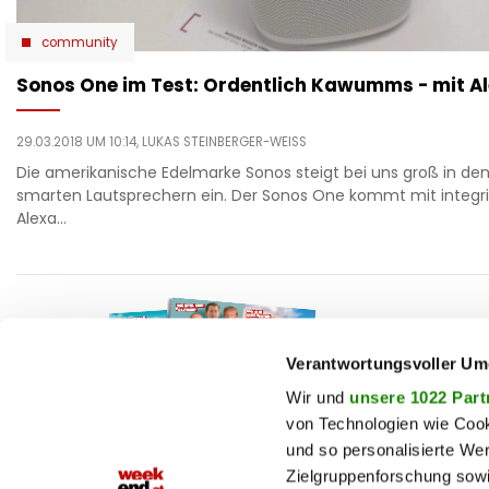
community
Sonos One im Test: Ordentlich Kawumms - mit A
29.03.2018 UM 10:14,
LUKAS STEINBERGER-WEISS
Die amerikanische Edelmarke Sonos steigt bei uns groß in den
smarten Lautsprechern ein. Der Sonos One kommt mit integr
Alexa…
F
auto
beau
Verantwortungsvoller Um
T
chron
Wir und
unsere 1022 Part
von Technologien wie Cook
fashi
und so personalisierte We
M
fitne
Zielgruppenforschung sowi