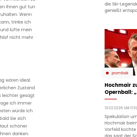
die Ski-Legend
den Ihnen gut tun
genießt entsp
nzuhalten. Wenn
ann, trinke ich
 und lüfte mein
chlaf nicht mehr
promitalk
ag wären ideal.
Hochmair zu
erlichen Zustand
Opernball: „
s leichter gesagt
 trage ich immer
13.02.2026 UM 11:31
onsten würde ich
Spekulation um
ald Sie sich
Hochmair beim
 Haut schöner
Vorfeld kochte
 Ihnen danken.
das sagt der Sc