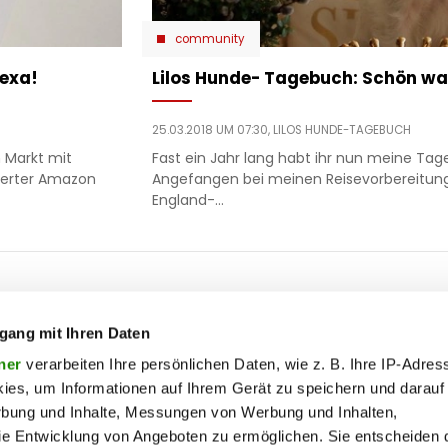
community
lexa!
Lilos Hunde- Tagebuch: Schön wa
25.03.2018 UM 07:30,
LILOS HUNDE-TAGEBUCH
 Markt mit
Fast ein Jahr lang habt ihr nun meine Ta
ierter Amazon
Angefangen bei meinen Reisevorbereitung
England-…
ooter
 & motor
liebe
ty
politik
gang mit Ihren Daten
op
Soc
ik
reise
ner
verarbeiten Ihre persönlichen Daten, wie z. B. Ihre IP-Adress
ies, um Informationen auf Ihrem Gerät zu speichern und darauf
on
society
rbung und Inhalte, Messungen von Werbung und Inhalten,
enu
ss
sport
e Entwicklung von Angeboten zu ermöglichen. Sie entscheiden 