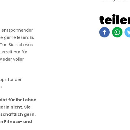
teile
in entspannender
e gerne lesen: Es
 Tun Sie sich was
uszeit nur für
ieder voller
ipps für den
n.
bt für ihr Leben
erin nicht. Sie
nschaftlich gern.
en Fitness- und