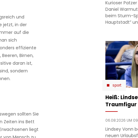
Kurioser Patze
Daniel Warmut
beim Sturm-Spie
gsreich und
Hauptstadt” un
jetzt, in der
immer auf die
man sich
nders effiziente
 Beeren, Birnen,
itive daran ist,
sind, sondern
nnen.
sport
Heiß: Linds
Traumfigur 
wegen sollten Sie
06.08.2026 UM 09
 Zeiten ins Bett
Lindsey Vonn b
 Erwachsenen liegt
neuen Urlaubsfo
uer von Mensch zu