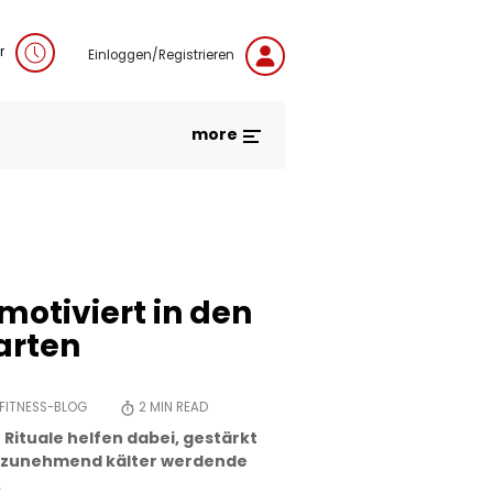
r
Einloggen/Registrieren
more
motiviert in den
arten
FITNESS-BLOG
2
MIN READ
Rituale helfen dabei, gestärkt
ie zunehmend kälter werdende
.